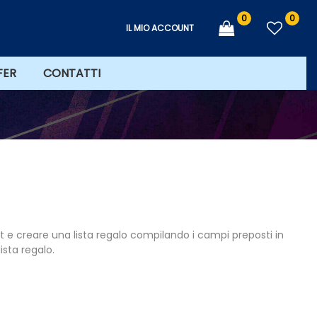
0
0
IL MIO ACCOUNT
FER
CONTATTI
hlist e creare una lista regalo compilando i campi preposti in
lista regalo.