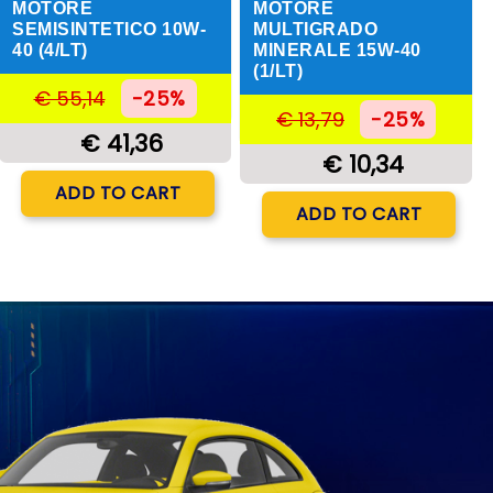
MOTORE
MOTORE
SEMISINTETICO 10W-
MULTIGRADO
40 (4/LT)
MINERALE 15W-40
(1/LT)
€ 55,14
-25%
€ 13,79
-25%
€ 41,36
€ 10,34
Quantity
ADD TO CART
Quantity
ADD TO CART