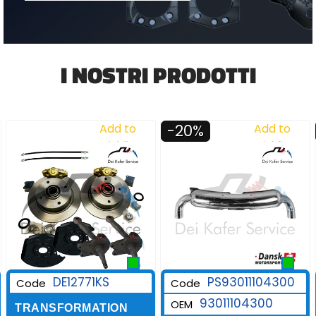
I NOSTRI PRODOTTI
Add to
-20%
Add to
Wishlist
Wishlist
DE12771KS
PS93011104300
Code
Code
93011104300
OEM
TRANSFORMATION