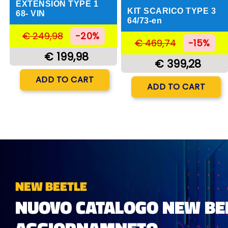
EXTENSION TYPE 1
KIT SCARICO TYPE 3
68- VIN
64/73-en
€ 249,98
-20%
€ 469,74
-15%
€ 199,98
€ 399,28
Quantity
ADD TO CART
Quantity
ADD TO CART
NEW BEETLE
NUOVO CATALOGO NEW BEE