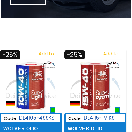
-25%
Add to
-25%
Add to
Wishlist
Wishlist
DE4105-4SSKS
DE4115-1MIKS
Code
Code
WOLVER OLIO
WOLVER OLIO