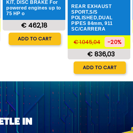
KIT, DISC BRAKE For
REAR EXHAUST
powered engines up to
SPORT,S/S
75 HP o
POLISHED,DUAL
PIPES 84mm, 911
€ 462,18
SC/CARRERA
Quantity
ADD TO CART
€ 1.045,04
-20%
€ 836,03
Quantity
ADD TO CART
TLE IN