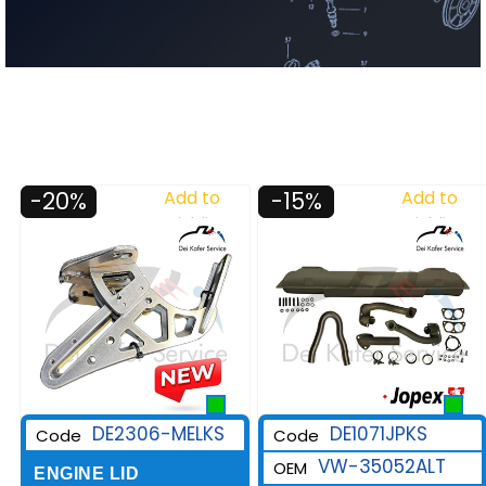
-20%
Add to
-15%
Add to
Wishlist
Wishlist
DE2306-MELKS
DE1071JPKS
Code
Code
VW-35052ALT
OEM
ENGINE LID