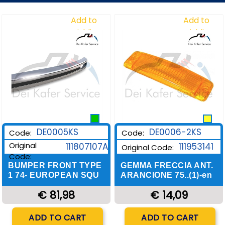
Add to
Add to
Wishlist
Wishlist
DE0006-2KS
DE0005KS
Code:
Code:
Original
111953141
111807107A
Original Code:
Code:
GEMMA FRECCIA ANT.
BUMPER FRONT TYPE
ARANCIONE 75..(1)-en
1 74- EUROPEAN SQU
€ 14,09
€ 81,98
Quantity
Quantity
ADD TO CART
ADD TO CART