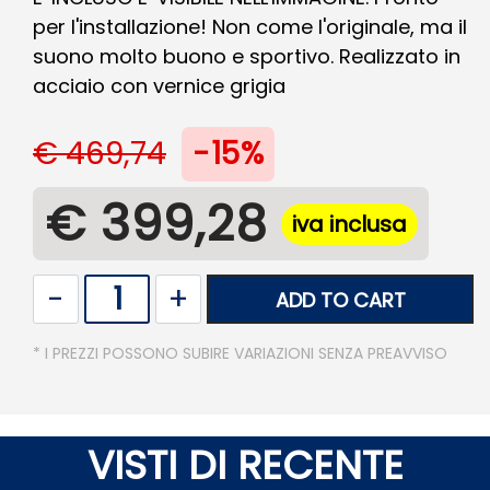
per l'installazione! Non come l'originale, ma il
suono molto buono e sportivo. Realizzato in
acciaio con vernice grigia
€ 469,74
-15%
€ 399,28
iva inclusa
Quantity
ADD TO CART
* I PREZZI POSSONO SUBIRE VARIAZIONI SENZA PREAVVISO
VISTI DI RECENTE