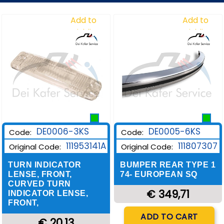
Add to
Add to
Wishlist
Wishlist
DE0006-3KS
DE0005-6KS
Code:
Code:
111953141A
111807307
Original Code:
Original Code:
TURN INDICATOR
BUMPER REAR TYPE 1
LENSE, FRONT,
74- EUROPEAN SQ
CURVED TURN
€ 349,71
INDICATOR LENSE,
FRONT,
Quantity
ADD TO CART
€ 20,13