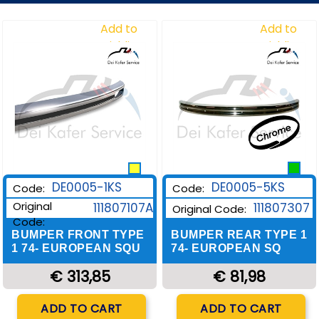
Add to
Add to
Wishlist
Wishlist
DE0005-1KS
DE0005-5KS
Code:
Code:
Original
111807107A
111807307
Original Code:
Code:
BUMPER FRONT TYPE
BUMPER REAR TYPE 1
1 74- EUROPEAN SQU
74- EUROPEAN SQ
€ 313,85
€ 81,98
Quantity
Quantity
ADD TO CART
ADD TO CART