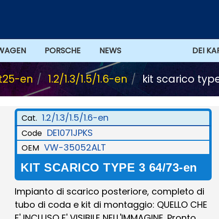
WAGEN
PORSCHE
NEWS
OFFERTS
DEI KA
 t25-en
1.2/1.3/1.5/1.6-en
kit scarico ty
1.2/1.3/1.5/1.6-en
Cat.
DE1071JPKS
Code
VW-35052ALT
OEM
KIT SCARICO TYPE 3 64/73-en
Impianto di scarico posteriore, completo di
tubo di coda e kit di montaggio: QUELLO CHE
E' INCLUSO E' VISIBILE NELL'IMMAGINE. Pronto