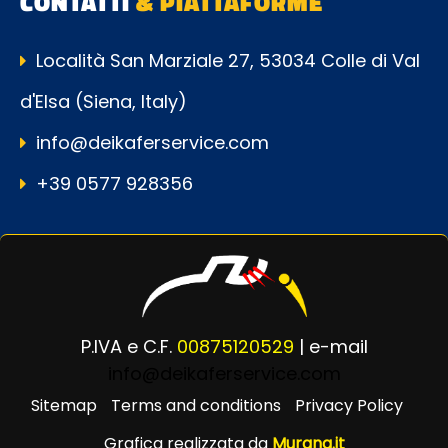
CONTATTI
& PIATTAFORME
Località San Marziale 27, 53034 Colle di Val
d'Elsa (Siena, Italy)
info@deikaferservice.com
+39 0577 928356
P.IVA e C.F.
00875120529
| e-mail
info@deikaferservice.com
Sitemap
Terms and conditions
Privacy Policy
Grafica realizzata da
Murana.it
Powered by
Passepartout