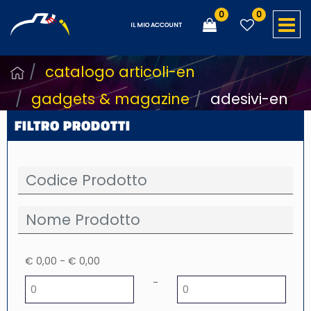
0
0
O
IL MIO ACCOUNT
catalogo articoli-en
gadgets & magazine
adesivi-en
FILTRO PRODOTTI
€ 0,00 - € 0,00
Minimum price
Maximum price
-