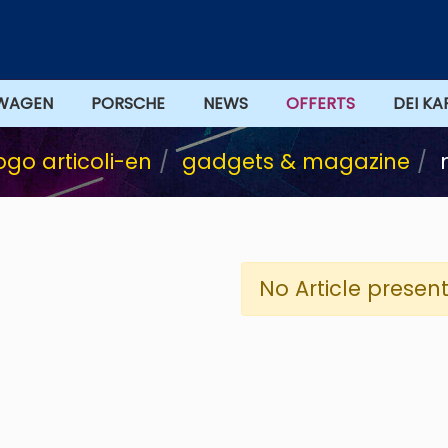
WAGEN
PORSCHE
NEWS
DEI KA
ogo articoli-en
gadgets & magazine
No Article present