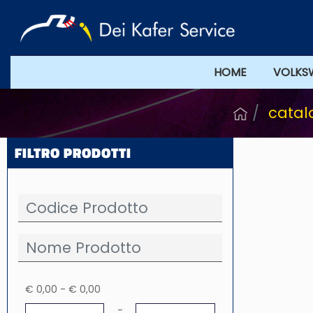
HOME
VOLKS
catal
FILTRO PRODOTTI
€ 0,00 - € 0,00
Minimum price
Maximum price
-