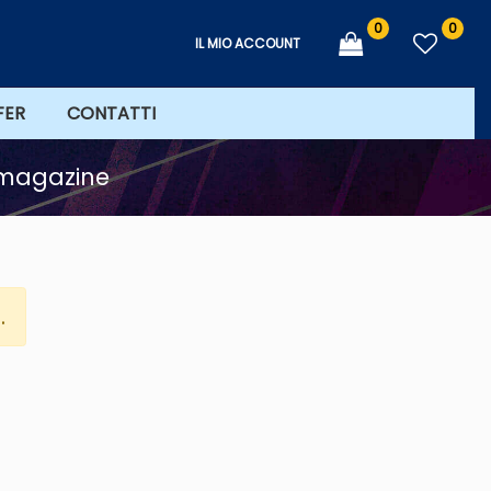
0
0
IL MIO ACCOUNT
FER
CONTATTI
magazine
.