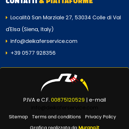
CONTATTI
& PIATTAFORME
Località San Marziale 27, 53034 Colle di Val
d'Elsa (Siena, Italy)
info@deikaferservice.com
+39 0577 928356
P.IVA e C.F.
00875120529
| e-mail
info@deikaferservice.com
Sitemap
Terms and conditions
Privacy Policy
Grafica realizzata da
Murana.it
Powered by
Passepartout