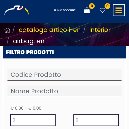
0
0
O
IL MIO ACCOUNT
catalogo articoli-en
interior
airbag-en
FILTRO PRODOTTI
€ 0,00 - € 0,00
Minimum price
Maximum price
-