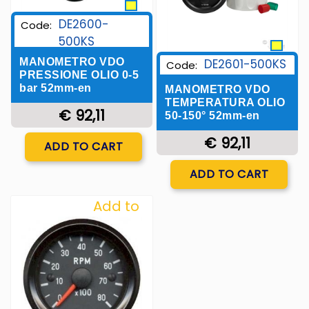
DE2600-
Code:
500KS
DE2601-500KS
MANOMETRO VDO
Code:
PRESSIONE OLIO 0-5
bar 52mm-en
MANOMETRO VDO
TEMPERATURA OLIO
€ 92,11
50-150° 52mm-en
Quantity
€ 92,11
ADD TO CART
Quantity
ADD TO CART
Add to
Wishlist