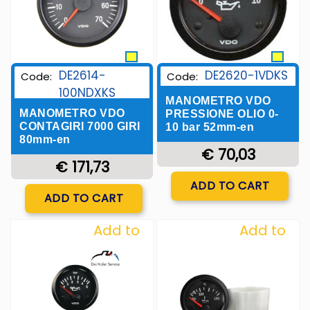
DE2614-
DE2620-1VDKS
Code:
Code:
100NDXKS
MANOMETRO VDO
MANOMETRO VDO
PRESSIONE OLIO 0-
CONTAGIRI 7000 GIRI
10 bar 52mm-en
80mm-en
€ 70,03
€ 171,73
Quantity
ADD TO CART
Quantity
ADD TO CART
Add to
Add to
Wishlist
Wishlist