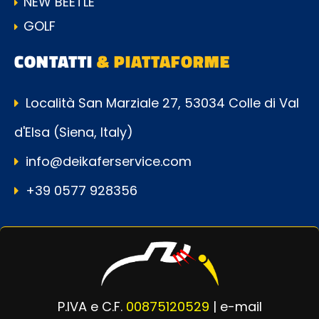
NEW BEETLE
GOLF
CONTATTI
& PIATTAFORME
Località San Marziale 27, 53034 Colle di Val
d'Elsa (Siena, Italy)
info@deikaferservice.com
+39 0577 928356
P.IVA e C.F.
00875120529
| e-mail