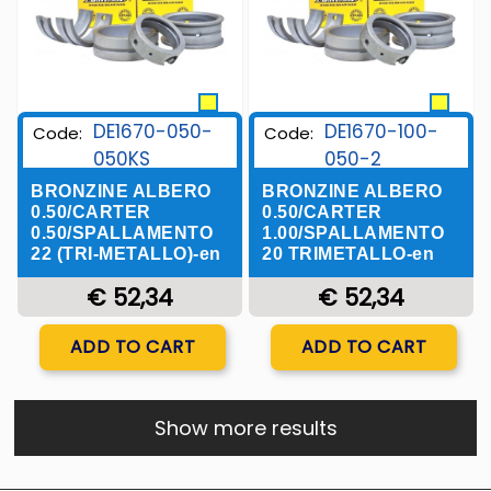
DE1670-050-
DE1670-100-
Code:
Code:
050KS
050-2
BRONZINE ALBERO
BRONZINE ALBERO
0.50/CARTER
0.50/CARTER
0.50/SPALLAMENTO
1.00/SPALLAMENTO
22 (TRI-METALLO)-en
20 TRIMETALLO-en
€ 52,34
€ 52,34
Quantity
Quantity
ADD TO CART
ADD TO CART
Show more results