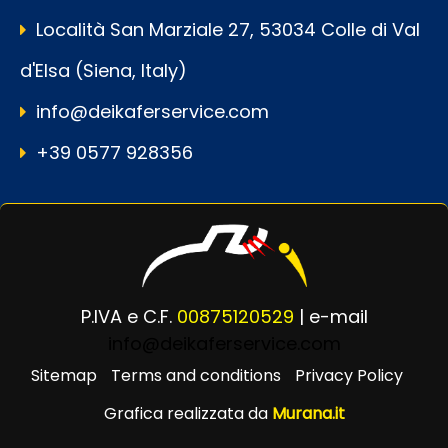
Località San Marziale 27, 53034 Colle di Val
d'Elsa (Siena, Italy)
info@deikaferservice.com
+39 0577 928356
P.IVA e C.F.
00875120529
| e-mail
info@deikaferservice.com
Sitemap
Terms and conditions
Privacy Policy
Grafica realizzata da
Murana.it
Powered by
Passepartout
Designed by Murana.it