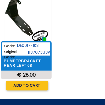
DE0017-1KS
Code:
Original
113707333A
Code:
BUMPERBRACKET
REAR LEFT 68-
€ 28,00
Quantity
ADD TO CART