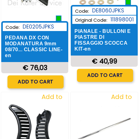
DE8060JPKS
Code:
111898001
Original Code:
DE0205JPKS
Code:
PIANALE - BULLONI E
PIASTRE DI
PEDANA DX CON
FISSAGGIO SCOCCA
MODANATURA 9mm
KIT-en
08/70... CLASSIC LINE-
en
€ 40,99
€ 76,03
Quantity
ADD TO CART
Quantity
ADD TO CART
Add to
Add to
Wishlist
Wishlist