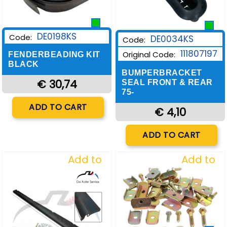
DE0198KS
Code:
DE0034KS
Code:
111807197
Original Code:
FENDERBEADING KIT
BLACK
BUMPERBRACKET
€ 30,74
SEAL FRONT & REAR
75-
Quantity
ADD TO CART
€ 4,10
Quantity
ADD TO CART
Add to
Add to
Wishlist
Wishlist