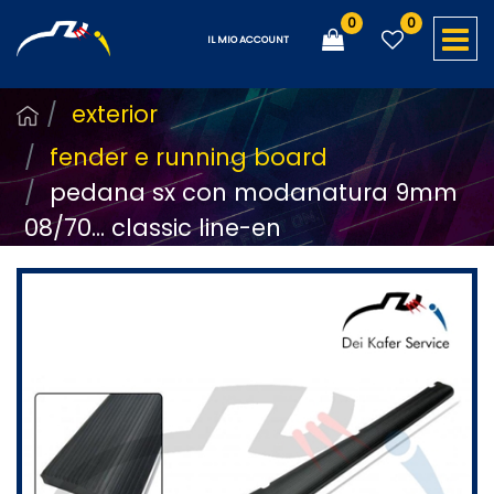
0
0
O
IL MIO ACCOUNT
exterior
fender e running board
pedana sx con modanatura 9mm
08/70... classic line-en