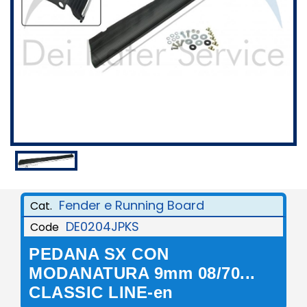
Fender e Running Board
Cat.
DE0204JPKS
Code
PEDANA SX CON
MODANATURA 9mm 08/70...
CLASSIC LINE-en