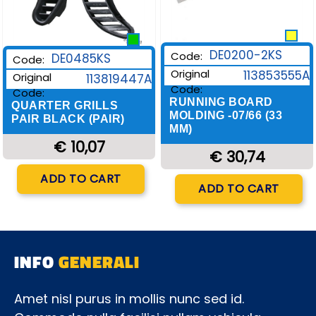
DE0200-2KS
Code:
DE0485KS
Code:
Original
113853555A
Original
113819447A
Code:
Code:
RUNNING BOARD
QUARTER GRILLS
MOLDING -07/66 (33
PAIR BLACK (PAIR)
MM)
€ 10,07
€ 30,74
Quantity
ADD TO CART
Quantity
ADD TO CART
INFO
GENERALI
Amet nisl purus in mollis nunc sed id.