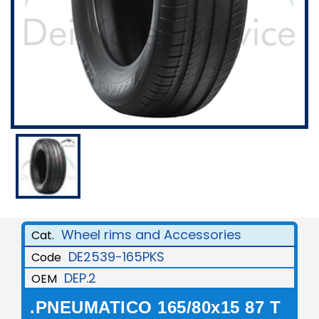
Wheel rims and Accessories
Cat.
DE2539-165PKS
Code
DEP.2
OEM
.PNEUMATICO 165/80x15 87 T