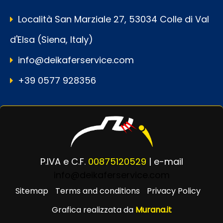
Località San Marziale 27, 53034 Colle di Val
d'Elsa (Siena, Italy)
info@deikaferservice.com
+39 0577 928356
P.IVA e C.F.
00875120529
| e-mail
info@deikaferservice.com
Sitemap
Terms and conditions
Privacy Policy
Grafica realizzata da
Murana.it
Powered by
Passepartout
Designed by Murana.it