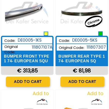
DE0005-1KS
DE0005-5KS
Code:
Code:
Original
111807107A
111807307
Original Code:
Code:
BUMPER FRONT TYPE
BUMPER REAR TYPE 1
1 74- EUROPEAN SQU
74- EUROPEAN SQ
€ 313,85
€ 81,98
Quantity
Quantity
ADD TO CART
ADD TO CART
Add to
Add to
Wishlist
Wishlist