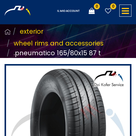
0
0
O
IL MIO ACCOUNT
exterior
wheel rims and accessories
.pneumatico 165/80x15 87 t