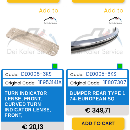
Add to
Add to
Wishlist
Wishlist
DE0006-3KS
DE0005-6KS
Code:
Code:
111953141A
111807307
Original Code:
Original Code:
TURN INDICATOR
BUMPER REAR TYPE 1
LENSE, FRONT,
74- EUROPEAN SQ
CURVED TURN
€ 349,71
INDICATOR LENSE,
FRONT,
Quantity
ADD TO CART
€ 20,13