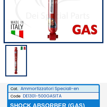
Ammortizzatori Speciali-en
Cat.
DE1301-500GASITA
Code
SHOCK ABSORBER (GAS)