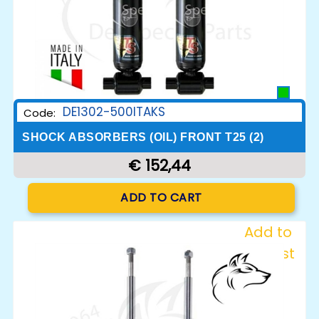
DE1302-500ITAKS
Code:
SHOCK ABSORBERS (OIL) FRONT T25 (2)
€ 152,44
Quantity
ADD TO CART
Add to
Wishlist