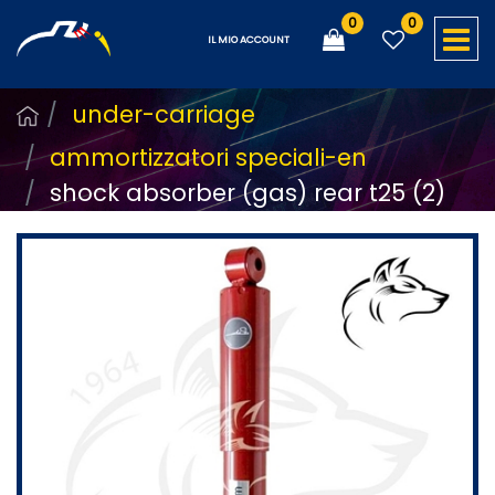
0
0
O
IL MIO ACCOUNT
under-carriage
ammortizzatori speciali-en
shock absorber (gas) rear t25 (2)