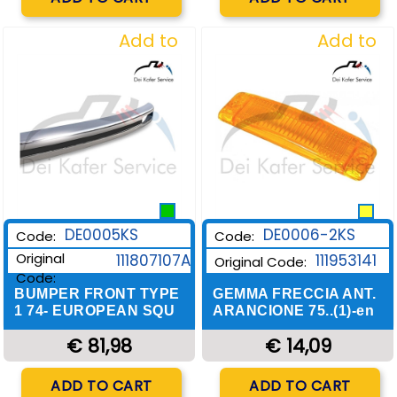
Add to
Add to
Wishlist
Wishlist
DE0006-2KS
DE0005KS
Code:
Code:
Original
111953141
111807107A
Original Code:
Code:
GEMMA FRECCIA ANT.
BUMPER FRONT TYPE
ARANCIONE 75..(1)-en
1 74- EUROPEAN SQU
€ 14,09
€ 81,98
Quantity
Quantity
ADD TO CART
ADD TO CART