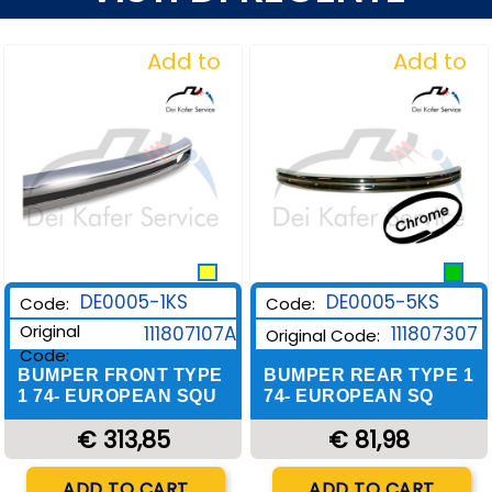
Add to
Add to
Wishlist
Wishlist
DE0005-1KS
DE0005-5KS
Code:
Code:
Original
111807107A
111807307
Original Code:
Code:
BUMPER FRONT TYPE
BUMPER REAR TYPE 1
1 74- EUROPEAN SQU
74- EUROPEAN SQ
€ 313,85
€ 81,98
Quantity
Quantity
ADD TO CART
ADD TO CART