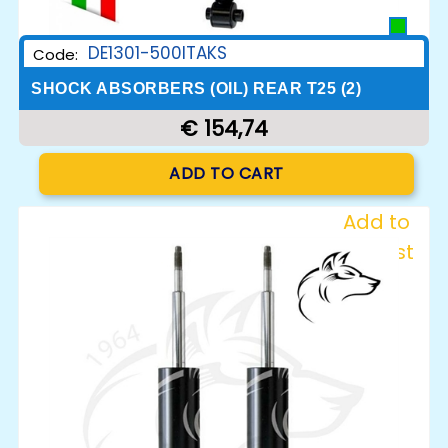
DE1301-500ITAKS
Code:
SHOCK ABSORBERS (OIL) REAR T25 (2)
€ 154,74
Quantity
ADD TO CART
Add to
Wishlist