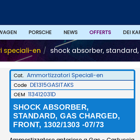
WAGEN
PORSCHE
NEWS
DEI KA
 speciali-en
shock absorber, standard, 
Ammortizzatori Speciali-en
Cat.
DE1315GASITAKS
Code
113412031D
OEM
SHOCK ABSORBER,
STANDARD, GAS CHARGED,
FRONT, 1302/1303 -07/73
Ammortizzatore anteriore a Gas - Cartuccia