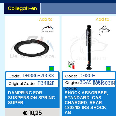
Collegati-en
Add to
Add to
Wishlist
Wishlist
DE1386-200KS
DE1301-
Code:
Code:
3GASITAKS
Original
113411211
113513031N
Original Code:
Code:
DAMPRING FOR
SHOCK ABSORBER,
SUSPENSION SPRING
STANDARD, GAS
SUPER
CHARGED, REAR
1302/03 IRS SHOCK
€ 10,25
AB