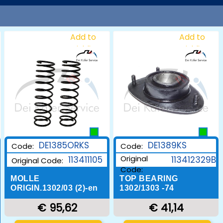
Add to
Add to
Wishlist
Wishlist
DE1385ORKS
DE1389KS
Code:
Code:
Original
113411105
113412329B
Original Code:
Code:
MOLLE
TOP BEARING
ORIGIN.1302/03 (2)-en
1302/1303 -74
€ 95,62
€ 41,14