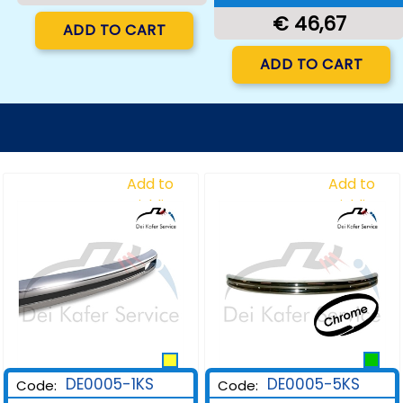
Quantity
€ 46,67
ADD TO CART
Quantity
ADD TO CART
Add to
Add to
Wishlist
Wishlist
DE0005-1KS
DE0005-5KS
Code:
Code: