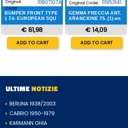
Original
111953141
111807107A
Original Code:
Code:
GEMMA FRECCIA ANT.
BUMPER FRONT TYPE
ARANCIONE 75..(1)-en
1 74- EUROPEAN SQU
€ 14,09
€ 81,98
Quantity
Quantity
ADD TO CART
ADD TO CART
ULTIME
NOTIZIE
BERLINA 1938/2003
CABRIO 1950-1979
KARMANN GHIA