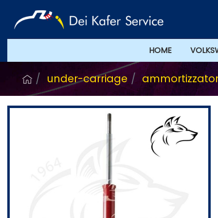
HOME
VOLKS
under-carriage
ammortizzatori