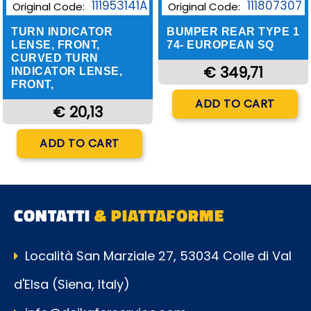
111953141A
111807307
Original Code:
Original Code:
TURN INDICATOR
BUMPER REAR TYPE 1
LENSE, FRONT,
74- EUROPEAN SQ
CURVED TURN
€ 349,71
INDICATOR LENSE,
FRONT,
Quantity
ADD TO CART
€ 20,13
Quantity
ADD TO CART
CONTATTI
& PIATTAFORME
Località San Marziale 27, 53034 Colle di Val
d'Elsa (Siena, Italy)