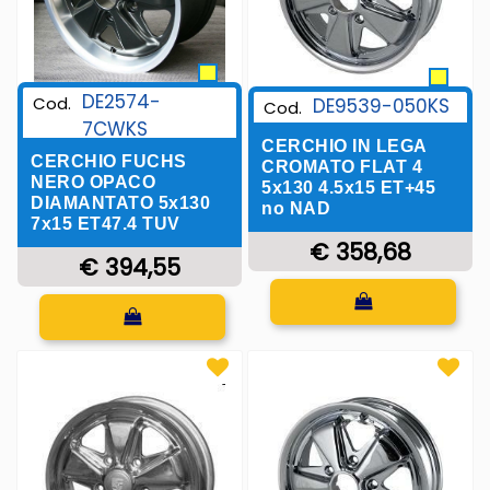
DE2574-
Cod.
DE9539-050KS
Cod.
7CWKS
CERCHIO IN LEGA
CERCHIO FUCHS
CROMATO FLAT 4
NERO OPACO
5x130 4.5x15 ET+45
DIAMANTATO 5x130
no NAD
7x15 ET47.4 TUV
€ 358,68
€ 394,55
Quantità
Quantità