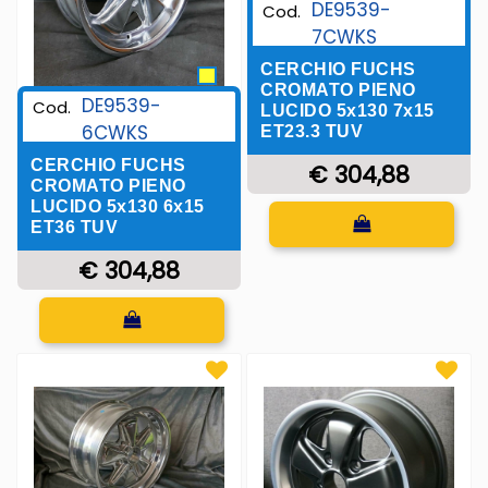
DE9539-
Cod.
7CWKS
CERCHIO FUCHS
CROMATO PIENO
DE9539-
Cod.
LUCIDO 5x130 7x15
6CWKS
ET23.3 TUV
CERCHIO FUCHS
€ 304,88
CROMATO PIENO
LUCIDO 5x130 6x15
Quantità
ET36 TUV
€ 304,88
Quantità