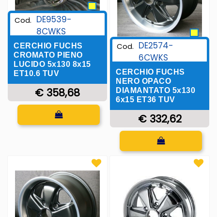
DE9539-
Cod.
8CWKS
DE2574-
Cod.
CERCHIO FUCHS
CROMATO PIENO
6CWKS
LUCIDO 5x130 8x15
CERCHIO FUCHS
ET10.6 TUV
NERO OPACO
€ 358,68
DIAMANTATO 5x130
6x15 ET36 TUV
Quantità
€ 332,62
Quantità