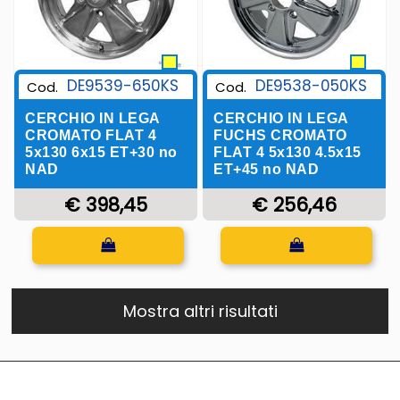
DE9539-650KS
DE9538-050KS
Cod.
Cod.
CERCHIO IN LEGA
CERCHIO IN LEGA
CROMATO FLAT 4
FUCHS CROMATO
5x130 6x15 ET+30 no
FLAT 4 5x130 4.5x15
NAD
ET+45 no NAD
€ 398,45
€ 256,46
Quantità
Quantità
Mostra altri risultati