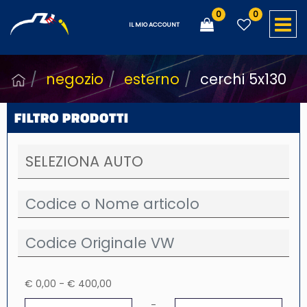
0
0
O
IL MIO ACCOUNT
negozio
esterno
cerchi 5x130
FILTRO PRODOTTI
€ 0,00 - € 400,00
Prezzo minimo
Prezzo massimo
-