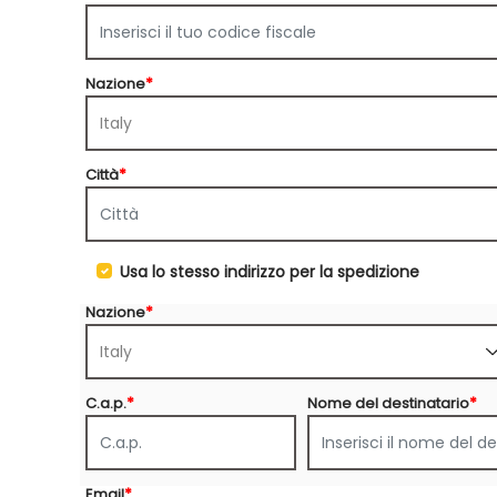
Nazione
*
Città
*
Usa lo stesso indirizzo per la spedizione
Nazione
*
C.a.p.
*
Nome del destinatario
*
Email
*