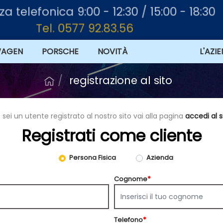
a telefonica 9:00 - 12:30 / 15:00 - 18:30
Tel. 0577 92.83.56
WAGEN
PORSCHE
NOVITÀ
OFFERTE
L'AZI
registrazione al sito
 sei un utente registrato al nostro sito vai alla pagina
accedi al s
Registrati come cliente
Tipo di utente
Persona Fisica
Azienda
Cognome
*
Telefono
*