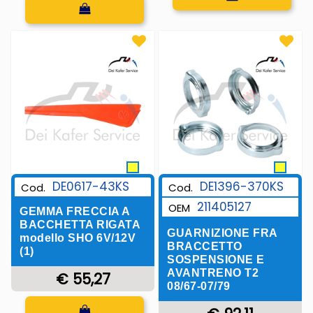
Quantità
DE0617-43KS
DE1396-370KS
Cod.
Cod.
211405127
OEM
GEMMA FRECCIA A
BACCHETTA RIGATA
GUARNIZIONE FRA
modello SHO 6V/12V
BRACCETTO
(1)
SOSPENSIONE E
AVANTRENO T2
€ 55,27
08/67-07/79
Quantità