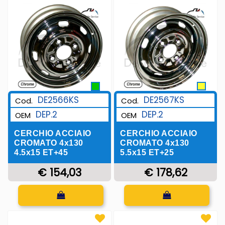
DE2567KS
DE2566KS
Cod.
Cod.
DEP.2
DEP.2
OEM
OEM
CERCHIO ACCIAIO
CERCHIO ACCIAIO
CROMATO 4x130
CROMATO 4x130
5.5x15 ET+25
4.5x15 ET+45
€ 178,62
€ 154,03
Quantità
Quantità