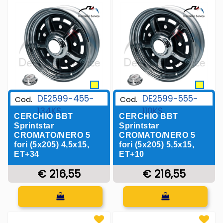
DE2599-455-
DE2599-555-
Cod.
Cod.
134KS
110KS
CERCHIO BBT
CERCHIO BBT
Sprintstar
Sprintstar
CROMATO/NERO 5
CROMATO/NERO 5
fori (5x205) 4,5x15,
fori (5x205) 5,5x15,
ET+34
ET+10
€ 216,55
€ 216,55
Quantità
Quantità