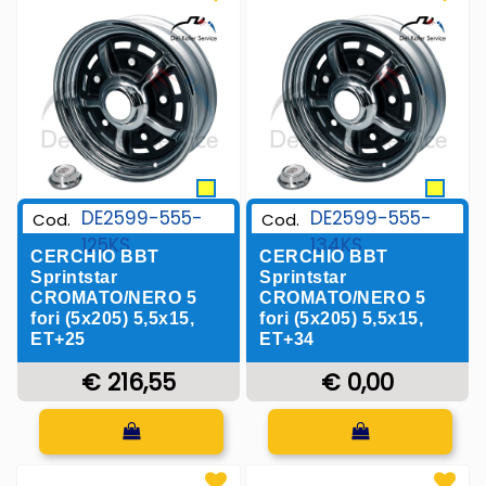
DE2599-555-
DE2599-555-
Cod.
Cod.
125KS
134KS
CERCHIO BBT
CERCHIO BBT
Sprintstar
Sprintstar
CROMATO/NERO 5
CROMATO/NERO 5
fori (5x205) 5,5x15,
fori (5x205) 5,5x15,
ET+25
ET+34
€ 216,55
€ 0,00
Quantità
Quantità