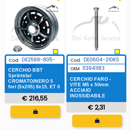
DE2599-805-
DE0604-210KS
Cod.
Cod.
100KS
113941183
OEM
CERCHIO BBT
Sprintstar
CERCHIO FARO -
CROMATO/NERO 5
VITE M5 x 50mm
fori (5x205) 8x15, ET 0
ACCIAIO
INOSSIDABILE
€ 216,55
€ 2,31
Quantità
Quantità