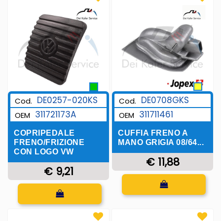
DE0708GKS
DE0257-020KS
Cod.
Cod.
311711461
311721173A
OEM
OEM
CUFFIA FRENO A
COPRIPEDALE
MANO GRIGIA 08/64...
FRENO/FRIZIONE
CON LOGO VW
€ 11,88
€ 9,21
Quantità
Quantità