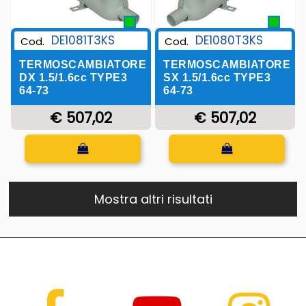
DE1081T3KS
DE1080T3KS
Cod.
Cod.
TERMOSCAMBIATORE
TERMOSCAMBIATORE
DX 1.5/1.6cc TYPE3
SX 1.5/1.6cc TYPE3
64-73
64-73
€ 507,02
€ 507,02
Quantità
Quantità
Mostra altri risultati