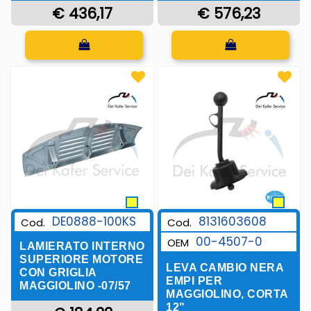
€ 436,17
€ 576,23
Quantità
Quantità
DE0888-100KS
8131603608
Cod.
Cod.
00-4507-0
OEM
LAMIERATO INTERNO
SUPERIORE MOTORE
LEVA CAMBIO NERA
CON GRIGLIA
EMPI PER
MAGGIOLINO -07/57
MAGGIOLINO, CORTA
12"