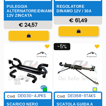
PULEGGIA
REGOLATORE
ALTERNATORE/DINAMO
DINAMO 12V / 30A
12V ZINCATA
€ 61,49
€ 24,57
Quantità
Quantità
-5%
DE1368-1ITAKS
DE1030-4JPKS
Cod.
Cod.
SCATOLA GUIDA A
SCARICO NERO