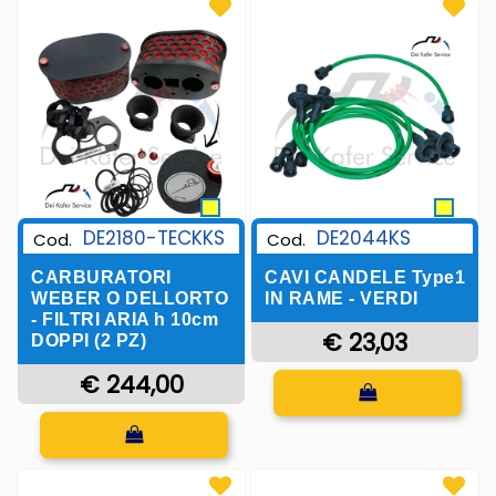
DE2180-TECKKS
DE2044KS
Cod.
Cod.
CARBURATORI
CAVI CANDELE Type1
WEBER O DELLORTO
IN RAME - VERDI
- FILTRI ARIA h 10cm
€ 23,03
DOPPI (2 PZ)
€ 244,00
Quantità
Quantità