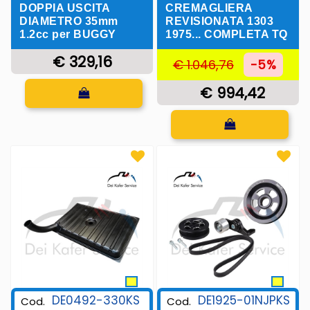
CREMAGLIERA
DOPPIA USCITA
REVISIONATA 1303
DIAMETRO 35mm
1975... COMPLETA TQ
1.2cc per BUGGY
€ 329,16
€ 1.046,76
-5%
Quantità
€ 994,42
Quantità
DE0492-330KS
DE1925-01NJPKS
Cod.
Cod.