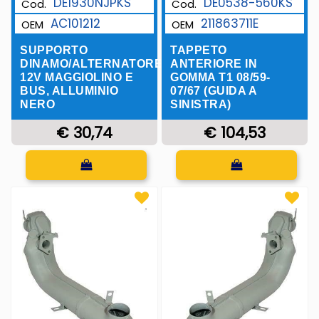
DE1930NJPKS
DE0538-560KS
Cod.
Cod.
AC101212
211863711E
OEM
OEM
SUPPORTO
TAPPETO
DINAMO/ALTERNATORE
ANTERIORE IN
12V MAGGIOLINO E
GOMMA T1 08/59-
BUS, ALLUMINIO
07/67 (GUIDA A
NERO
SINISTRA)
€ 30,74
€ 104,53
Quantità
Quantità