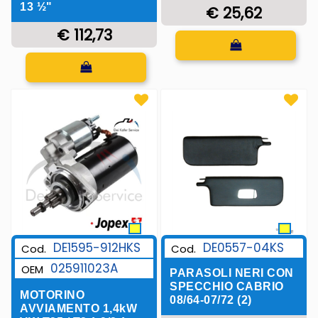
13 ½"
€ 25,62
€ 112,73
Quantità
Quantità
DE1595-912HKS
DE0557-04KS
Cod.
Cod.
025911023A
OEM
PARASOLI NERI CON
SPECCHIO CABRIO
MOTORINO
08/64-07/72 (2)
AVVIAMENTO 1,4kW