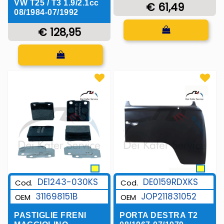
VW T25 / T3 1.9/2.1cc
€ 61,49
08/1984-07/1992
Quantità
€ 128,95
Quantità
DE1243-030KS
DE0159RDXKS
Cod.
Cod.
311698151B
JOP211831052
OEM
OEM
PASTIGLIE FRENI
PORTA DESTRA T2