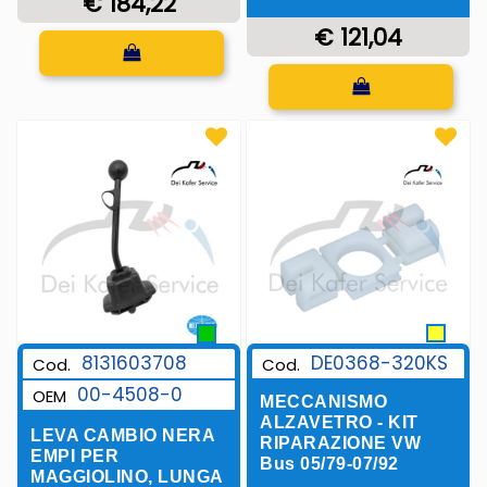
€ 184,22
€ 121,04
Quantità
Quantità
DE0368-320KS
8131603708
Cod.
Cod.
00-4508-0
OEM
MECCANISMO
ALZAVETRO - KIT
LEVA CAMBIO NERA
RIPARAZIONE VW
EMPI PER
Bus 05/79-07/92
MAGGIOLINO, LUNGA