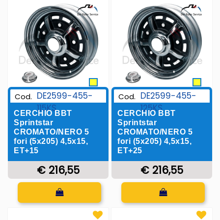
DE2599-455-
DE2599-455-
Cod.
Cod.
115KS
125KS
CERCHIO BBT
CERCHIO BBT
Sprintstar
Sprintstar
CROMATO/NERO 5
CROMATO/NERO 5
fori (5x205) 4,5x15,
fori (5x205) 4,5x15,
ET+15
ET+25
€ 216,55
€ 216,55
Quantità
Quantità