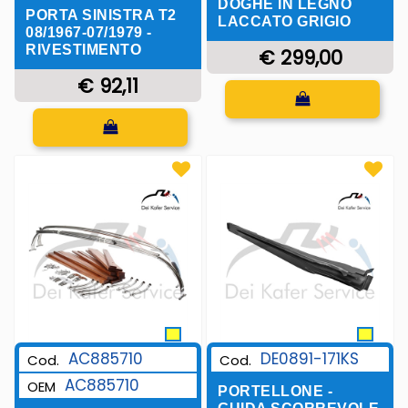
DOGHE IN LEGNO
PORTA SINISTRA T2
LACCATO GRIGIO
08/1967-07/1979 -
RIVESTIMENTO
€ 299,00
€ 92,11
Quantità
Quantità
AC885710
DE0891-171KS
Cod.
Cod.
AC885710
OEM
PORTELLONE -