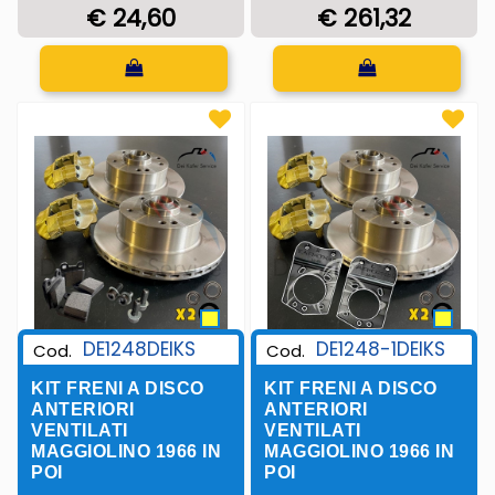
€ 24,60
€ 261,32
Quantità
Quantità
DE1248DEIKS
DE1248-1DEIKS
Cod.
Cod.
KIT FRENI A DISCO
KIT FRENI A DISCO
ANTERIORI
ANTERIORI
VENTILATI
VENTILATI
MAGGIOLINO 1966 IN
MAGGIOLINO 1966 IN
POI
POI