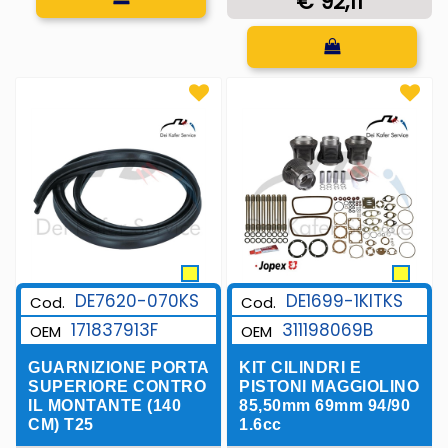
€ 92,11
Quantità
DE7620-070KS
DE1699-1KITKS
Cod.
Cod.
171837913F
311198069B
OEM
OEM
GUARNIZIONE PORTA
KIT CILINDRI E
SUPERIORE CONTRO
PISTONI MAGGIOLINO
IL MONTANTE (140
85,50mm 69mm 94/90
CM) T25
1.6cc