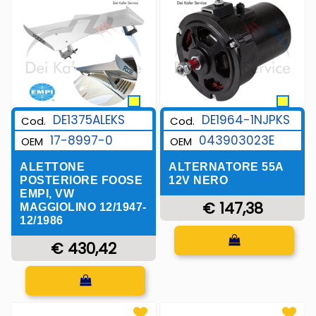
DE1375ALEKS
DE1964-1NJPKS
Cod.
Cod.
17-8997-0
043903023E
OEM
OEM
ALETTONE
ALTERNATORE 55A
POSTERIORE FOOSE
12V NERO
EMPI, VW
€ 147,38
MAGGIOLINO 12/1947-
12/1986
Quantità
€ 430,42
Quantità