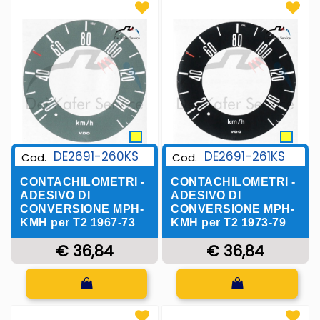
DE2691-260KS
DE2691-261KS
Cod.
Cod.
CONTACHILOMETRI -
CONTACHILOMETRI -
ADESIVO DI
ADESIVO DI
CONVERSIONE MPH-
CONVERSIONE MPH-
KMH per T2 1967-73
KMH per T2 1973-79
€ 36,84
€ 36,84
Quantità
Quantità