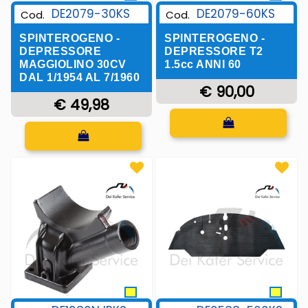
DE2079-30KS
DE2079-60KS
Cod.
Cod.
SPINTEROGENO -
SPINTEROGENO -
DEPRESSORE
DEPRESSORE T2
MAGGIOLINO 30CV
1.5cc ANNI 60
DAL 1/1954 AL 7/1960
€ 90,00
€ 49,98
Quantità
Quantità