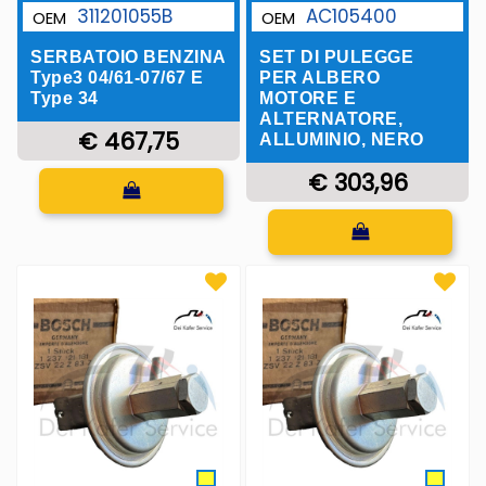
311201055B
AC105400
OEM
OEM
SERBATOIO BENZINA
SET DI PULEGGE
Type3 04/61-07/67 E
PER ALBERO
Type 34
MOTORE E
ALTERNATORE,
€ 467,75
ALLUMINIO, NERO
Quantità
€ 303,96
Quantità