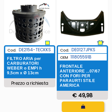
DE2154-TECKKS
DE0127JPKS
Cod.
Cod.
111805591B
OEM
FILTRO ARIA per
CARBURATORI
FRONTALE
WEBER o EMPI h
ANTERIORE ...07/67
9,5cm x Ø 13cm
CON FORI PER
PARAURTI STILE
Prezzo a richiesta
AMERICA
€ 49,98
Quantità