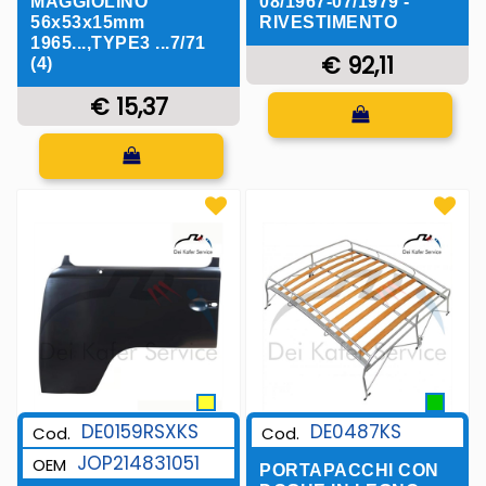
MAGGIOLINO
08/1967-07/1979 -
56x53x15mm
RIVESTIMENTO
1965...,TYPE3 ...7/71
€ 92,11
(4)
€ 15,37
Quantità
Quantità
DE0159RSXKS
DE0487KS
Cod.
Cod.
JOP214831051
OEM
PORTAPACCHI CON