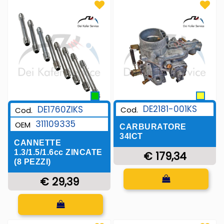
DE2181-001KS
DE1760ZIKS
Cod.
Cod.
311109335
OEM
CARBURATORE
34ICT
CANNETTE
1.3/1.5/1.6cc ZINCATE
€ 179,34
(8 PEZZI)
Quantità
€ 29,39
Quantità