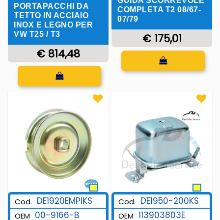
GUIDA SCORREVOLE
PORTAPACCHI DA
COMPLETA T2 08/67-
TETTO IN ACCIAIO
07/79
INOX E LEGNO PER
VW T25 / T3
€ 175,01
€ 814,48
Quantità
Quantità
DE1920EMPIKS
DE1950-200KS
Cod.
Cod.
00-9166-B
113903803E
OEM
OEM