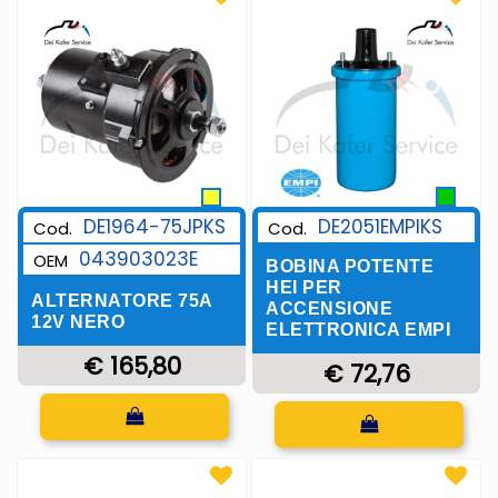
DE1964-75JPKS
DE2051EMPIKS
Cod.
Cod.
043903023E
OEM
BOBINA POTENTE
HEI PER
ALTERNATORE 75A
ACCENSIONE
12V NERO
ELETTRONICA EMPI
€ 165,80
€ 72,76
Quantità
Quantità