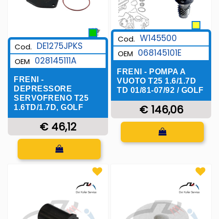
W145500
Cod.
DE1275JPKS
Cod.
068145101E
OEM
028145111A
OEM
FRENI - POMPA A
FRENI -
VUOTO T25 1.6/1.7D
DEPRESSORE
TD 01/81-07/92 / GOLF
SERVOFRENO T25
€ 146,06
1.6TD/1.7D, GOLF
€ 46,12
Quantità
Quantità