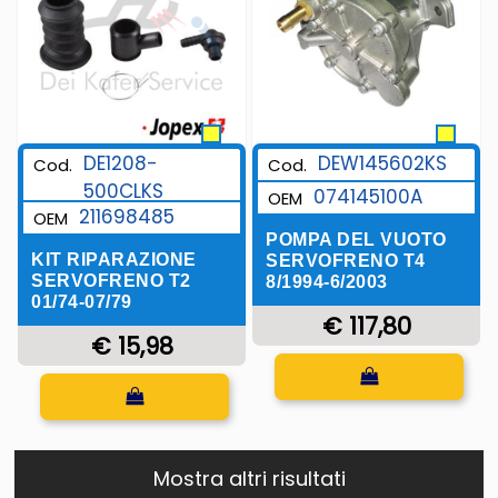
DE1208-
DEW145602KS
Cod.
Cod.
500CLKS
074145100A
OEM
211698485
OEM
POMPA DEL VUOTO
KIT RIPARAZIONE
SERVOFRENO T4
SERVOFRENO T2
8/1994-6/2003
01/74-07/79
€ 117,80
€ 15,98
Quantità
Quantità
Mostra altri risultati