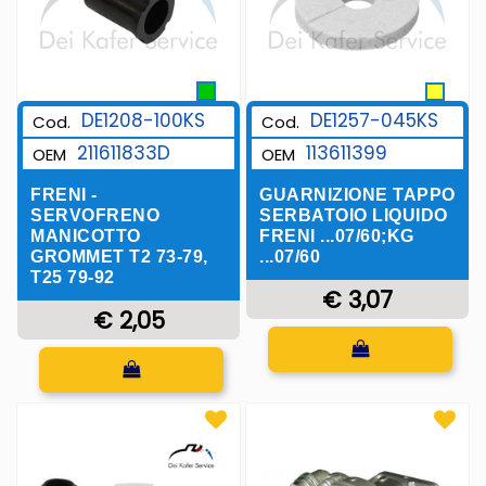
DE1257-045KS
DE1208-100KS
Cod.
Cod.
113611399
211611833D
OEM
OEM
GUARNIZIONE TAPPO
FRENI -
SERBATOIO LIQUIDO
SERVOFRENO
FRENI ...07/60;KG
MANICOTTO
...07/60
GROMMET T2 73-79,
T25 79-92
€ 3,07
€ 2,05
Quantità
Quantità