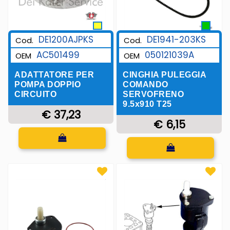
DE1200AJPKS
DE1941-203KS
Cod.
Cod.
AC501499
050121039A
OEM
OEM
ADATTATORE PER
CINGHIA PULEGGIA
POMPA DOPPIO
COMANDO
CIRCUITO
SERVOFRENO
9.5x910 T25
€ 37,23
€ 6,15
Quantità
Quantità