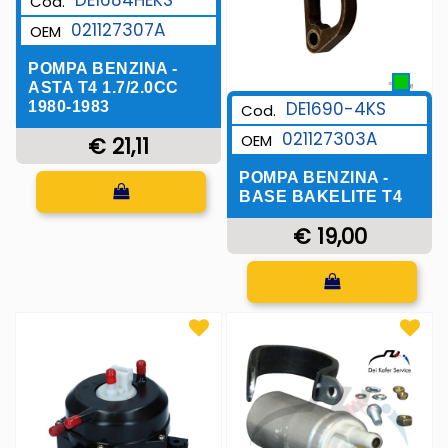
Cod.
021127307A
OEM
POMPA BENZINA -
ASTA T4 1.7/2.0CC
DE1690-4KS
1980-1983
Cod.
021127303A
OEM
€ 21,11
POMPA BENZINA -
Quantità
BASE BAKELITE T4
€ 19,00
Quantità