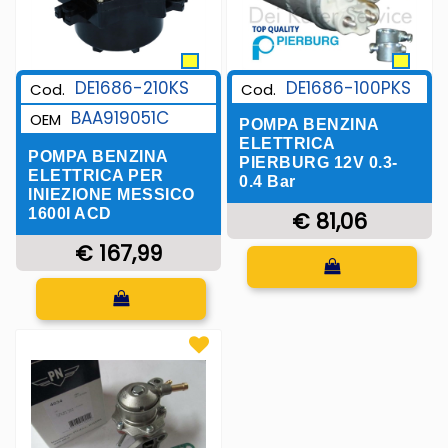
DE1686-210KS
DE1686-100PKS
Cod.
Cod.
BAA919051C
OEM
POMPA BENZINA
ELETTRICA
POMPA BENZINA
PIERBURG 12V 0.3-
ELETTRICA PER
0.4 Bar
INIEZIONE MESSICO
1600I ACD
€ 81,06
€ 167,99
Quantità
Quantità