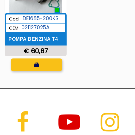
DE1685-200KS
Cod.
021127025A
OEM
POMPA BENZINA T4
€ 60,67
Quantità