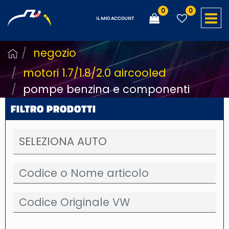
0
0
O
IL MIO ACCOUNT
negozio
motori 1.7/1.8/2.0 aircooled
pompe benzina e componenti
FILTRO PRODOTTI