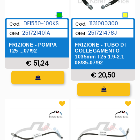
1131000300
DE1550-100KS
Cod.
Cod.
251721478J
251721401A
OEM
OEM
FRIZIONE - TUBO DI
FRIZIONE - POMPA
COLLEGAMENTO
T25 ...07/92
1035mm T25 1.9-2.1
€ 51,24
08/85-07/92
€ 20,50
Quantità
Quantità