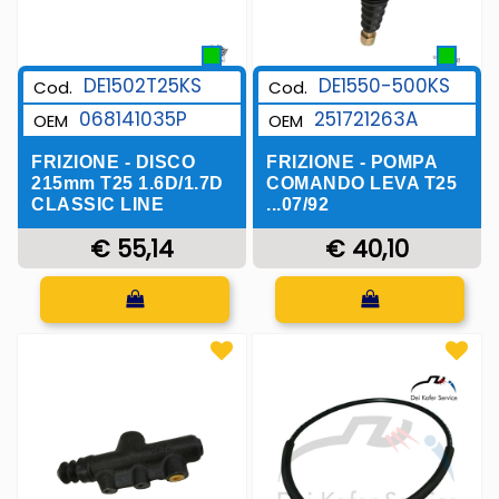
DE1502T25KS
DE1550-500KS
Cod.
Cod.
068141035P
251721263A
OEM
OEM
FRIZIONE - DISCO
FRIZIONE - POMPA
215mm T25 1.6D/1.7D
COMANDO LEVA T25
CLASSIC LINE
...07/92
€ 55,14
€ 40,10
Quantità
Quantità