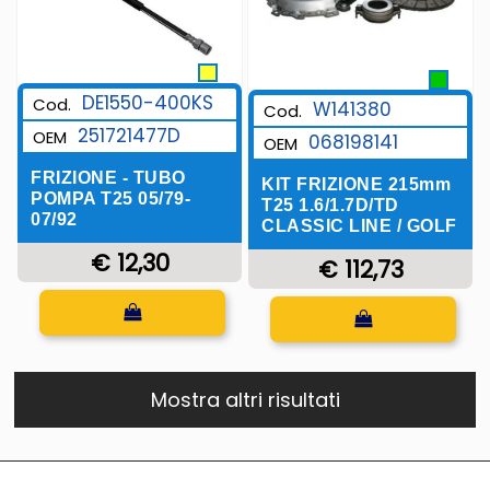
DE1550-400KS
Cod.
W141380
Cod.
251721477D
OEM
068198141
OEM
FRIZIONE - TUBO
KIT FRIZIONE 215mm
POMPA T25 05/79-
T25 1.6/1.7D/TD
07/92
CLASSIC LINE / GOLF
€ 12,30
€ 112,73
Quantità
Quantità
Mostra altri risultati