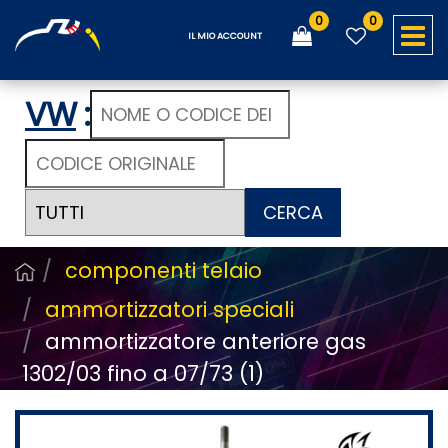
0
0
O
IL MIO ACCOUNT
VW
:
CERCA
componenti telaio
ammortizzatori speciali
ammortizzatore anteriore gas
1302/03 fino a 07/73 (1)