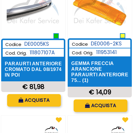
DE0006-2KS
DE0005KS
Codice
Codice
111953141
111807107A
Cod. Orig.
Cod. Orig.
GEMMA FRECCIA
PARAURTI ANTERIORE
ARANCIONE
CROMATO DAL 08/1974
PARAURTI ANTERIORE
IN POI
75... (1)
€ 81,98
€ 14,09
Quantità
ACQUISTA
Quantità
ACQUISTA