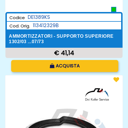
DE1389KS
Codice
113412329B
Cod. Orig.
AMMORTIZZATORI - SUPPORTO SUPERIORE
1302/03 ...07/73
€ 41,14
Quantità
ACQUISTA