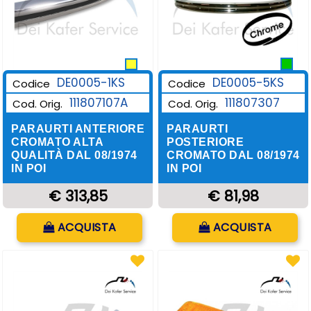
DE0005-1KS
DE0005-5KS
Codice
Codice
111807107A
111807307
Cod. Orig.
Cod. Orig.
PARAURTI ANTERIORE
PARAURTI
CROMATO ALTA
POSTERIORE
QUALITÀ DAL 08/1974
CROMATO DAL 08/1974
IN POI
IN POI
€ 313,85
€ 81,98
Quantità
Quantità
ACQUISTA
ACQUISTA