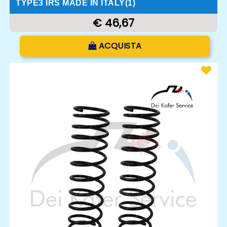
TYPE3 IRS MADE IN ITALY(1)
€ 46,67
Quantità
ACQUISTA