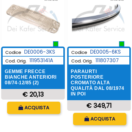
DE0006-3KS
DE0005-6KS
Codice
Codice
111953141A
111807307
Cod. Orig.
Cod. Orig.
GEMME FRECCE
PARAURTI
BIANCHE ANTERIORI
POSTERIORE
08/74-12/85 (2)
CROMATO ALTA
QUALITÀ DAL 08/1974
€ 20,13
IN POI
Quantità
€ 349,71
ACQUISTA
Quantità
ACQUISTA