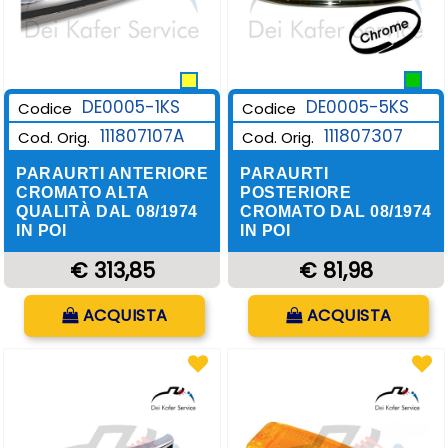
DE0005-1KS
DE0005-5KS
Codice
Codice
111807107A
111807307
Cod. Orig.
Cod. Orig.
PARAURTI ANTERIORE
PARAURTI
CROMATO ALTA
POSTERIORE
QUALITÀ DAL 08/1974
CROMATO DAL 08/1974
IN POI
IN POI
€ 313,85
€ 81,98
Quantità
Quantità
ACQUISTA
ACQUISTA