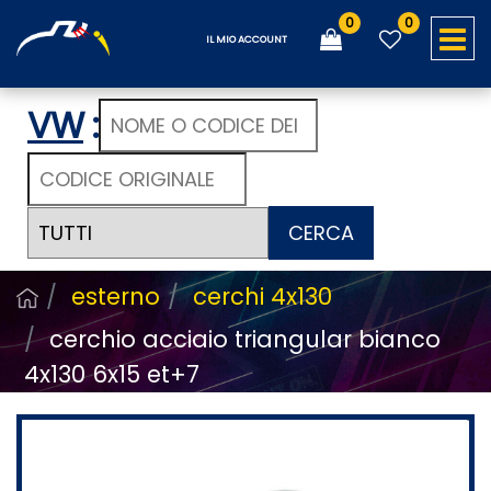
0
0
O
IL MIO ACCOUNT
VW
:
CERCA
esterno
cerchi 4x130
cerchio acciaio triangular bianco
4x130 6x15 et+7