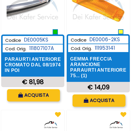
DE0006-2KS
DE0005KS
Codice
Codice
111953141
111807107A
Cod. Orig.
Cod. Orig.
GEMMA FRECCIA
PARAURTI ANTERIORE
ARANCIONE
CROMATO DAL 08/1974
PARAURTI ANTERIORE
IN POI
75... (1)
€ 81,98
€ 14,09
Quantità
ACQUISTA
Quantità
ACQUISTA