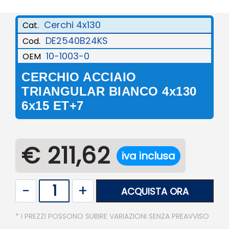
Cerchi 4x130
Cat.
DE2540B24KS
Cod.
10-1003-0
OEM
CERCHIO ACCIAIO
TRIANGULAR BIANCO 4x130
6x15 ET+7
€ 211,62
iva inclusa
Quantità
ACQUISTA ORA
* I PREZZI POSSONO SUBIRE VARIAZIONI SENZA PREAVVISO