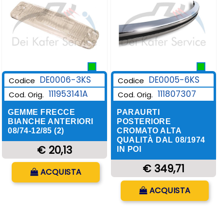
DE0006-3KS
DE0005-6KS
Codice
Codice
111953141A
111807307
Cod. Orig.
Cod. Orig.
GEMME FRECCE
PARAURTI
BIANCHE ANTERIORI
POSTERIORE
08/74-12/85 (2)
CROMATO ALTA
QUALITÀ DAL 08/1974
€ 20,13
IN POI
Quantità
€ 349,71
ACQUISTA
Quantità
ACQUISTA