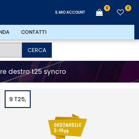
0
0
IL MIO ACCOUNT
ENDA
CONTATTI
CERCA
re destro t25 syncro
9 T25,