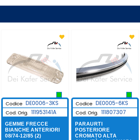
DE0006-3KS
DE0005-6KS
Codice
Codice
111953141A
111807307
Cod. Orig.
Cod. Orig.
GEMME FRECCE
PARAURTI
BIANCHE ANTERIORI
POSTERIORE
08/74-12/85 (2)
CROMATO ALTA