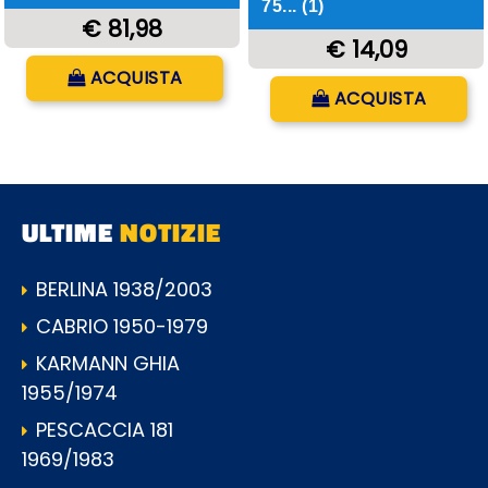
75... (1)
€ 81,98
€ 14,09
Quantità
ACQUISTA
Quantità
ACQUISTA
ULTIME
NOTIZIE
BERLINA 1938/2003
CABRIO 1950-1979
KARMANN GHIA
1955/1974
PESCACCIA 181
1969/1983