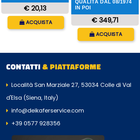
QUALITÀ DAL 08/1974
€ 20,13
IN POI
Quantità
€ 349,71
ACQUISTA
Quantità
ACQUISTA
CONTATTI
& PIATTAFORME
Località San Marziale 27, 53034 Colle di Val
d'Elsa (Siena, Italy)
info@deikaferservice.com
+39 0577 928356