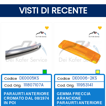
VISTI DI RECENTE
DE0006-2KS
DE0005KS
Codice
Codice
111953141
111807107A
Cod. Orig.
Cod. Orig.
GEMMA FRECCIA
PARAURTI ANTERIORE
ARANCIONE
CROMATO DAL 08/1974
PARAURTI ANTERIORE
IN POI