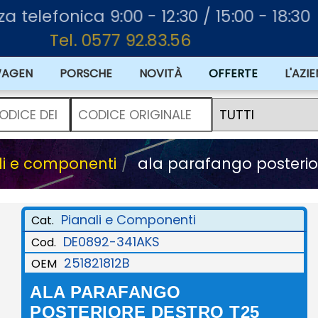
za telefonica 9:00 - 12:30 / 15:00 - 18:30
Tel. 0577 92.83.56
WAGEN
PORSCHE
NOVITÀ
OFFERTE
L'AZI
li e componenti
ala parafango posterio
Pianali e Componenti
Cat.
DE0892-341AKS
Cod.
251821812B
OEM
ALA PARAFANGO
POSTERIORE DESTRO T25