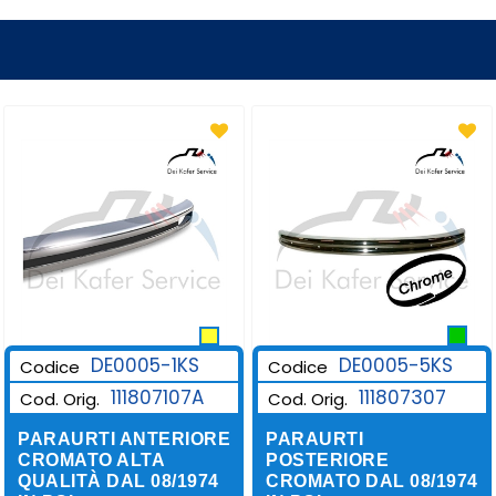
DE0005-1KS
DE0005-5KS
Codice
Codice
111807107A
111807307
Cod. Orig.
Cod. Orig.
PARAURTI ANTERIORE
PARAURTI
CROMATO ALTA
POSTERIORE
QUALITÀ DAL 08/1974
CROMATO DAL 08/1974