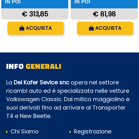
IN POI
IN POI
€ 313,85
€ 81,98
Quantità
Quantità
ACQUISTA
ACQUISTA
INFO
GENERALI
La
Dei Kafer Sevice snc
opera nel settore
ricambi auto ed è specializzata nelle vetture
Volkswagen Classic. Dal mitico maggiolino e
suoi derivati fino ad arrivare al Transporter
T4 e New Beetle.
Chi Siamo
Registrazione