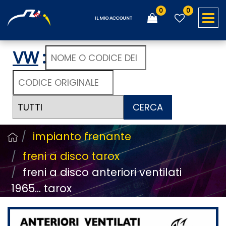
0
0
O
IL MIO ACCOUNT
VW
:
CERCA
impianto frenante
freni a disco tarox
freni a disco anteriori ventilati
1965... tarox