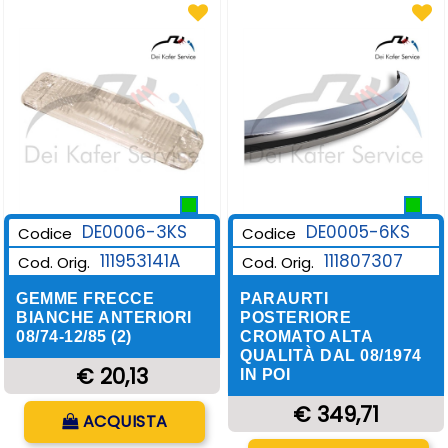
DE0006-3KS
DE0005-6KS
Codice
Codice
111953141A
111807307
Cod. Orig.
Cod. Orig.
GEMME FRECCE
PARAURTI
BIANCHE ANTERIORI
POSTERIORE
08/74-12/85 (2)
CROMATO ALTA
QUALITÀ DAL 08/1974
€ 20,13
IN POI
Quantità
€ 349,71
ACQUISTA