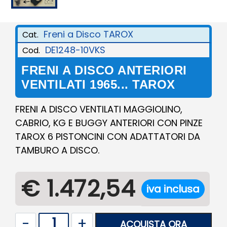
Freni a Disco TAROX
Cat.
DE1248-10VKS
Cod.
FRENI A DISCO ANTERIORI
VENTILATI 1965... TAROX
FRENI A DISCO VENTILATI MAGGIOLINO,
CABRIO, KG E BUGGY ANTERIORI CON PINZE
TAROX 6 PISTONCINI CON ADATTATORI DA
TAMBURO A DISCO.
€ 1.472,54
iva inclusa
Quantità
ACQUISTA ORA