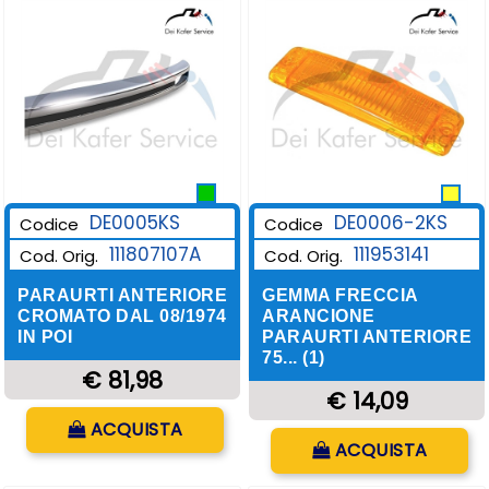
DE0006-2KS
DE0005KS
Codice
Codice
111953141
111807107A
Cod. Orig.
Cod. Orig.
GEMMA FRECCIA
PARAURTI ANTERIORE
ARANCIONE
CROMATO DAL 08/1974
PARAURTI ANTERIORE
IN POI
75... (1)
€ 81,98
€ 14,09
Quantità
ACQUISTA
Quantità
ACQUISTA