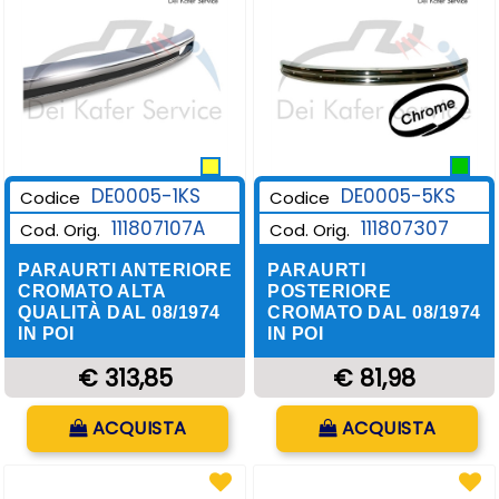
DE0005-1KS
DE0005-5KS
Codice
Codice
111807107A
111807307
Cod. Orig.
Cod. Orig.
PARAURTI ANTERIORE
PARAURTI
CROMATO ALTA
POSTERIORE
QUALITÀ DAL 08/1974
CROMATO DAL 08/1974
IN POI
IN POI
€ 313,85
€ 81,98
Quantità
Quantità
ACQUISTA
ACQUISTA