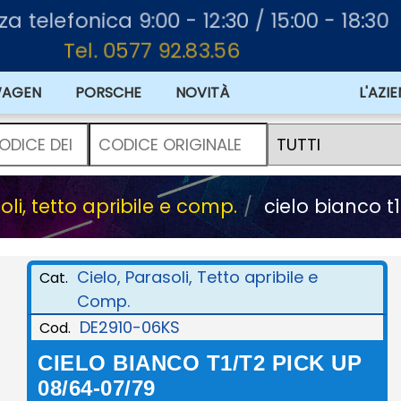
za telefonica 9:00 - 12:30 / 15:00 - 18:30
Tel. 0577 92.83.56
WAGEN
PORSCHE
NOVITÀ
L'AZI
oli, tetto apribile e comp.
cielo bianco t
Cielo, Parasoli, Tetto apribile e
Cat.
Comp.
DE2910-06KS
Cod.
CIELO BIANCO T1/T2 PICK UP
08/64-07/79