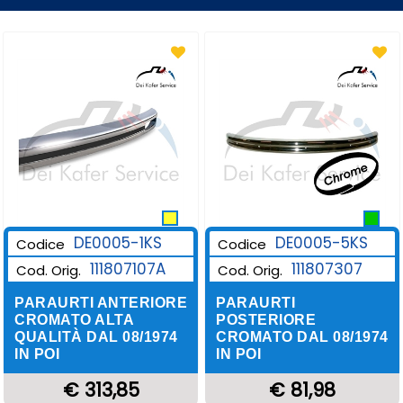
DE0005-1KS
DE0005-5KS
Codice
Codice
111807107A
111807307
Cod. Orig.
Cod. Orig.
PARAURTI ANTERIORE
PARAURTI
CROMATO ALTA
POSTERIORE
QUALITÀ DAL 08/1974
CROMATO DAL 08/1974
IN POI
IN POI
€ 313,85
€ 81,98