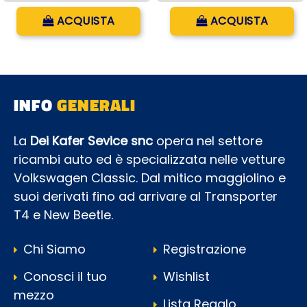
Quantità
Quantità
ACQUISTA
ACQUISTA
INFO
GENERALI
La
Dei Kafer Sevice snc
opera nel settore
ricambi auto ed è specializzata nelle vetture
Volkswagen Classic. Dal mitico maggiolino e
suoi derivati fino ad arrivare al Transporter
T4 e New Beetle.
Chi Siamo
Registrazione
Conosci il tuo
Wishlist
mezzo
Lista Regalo