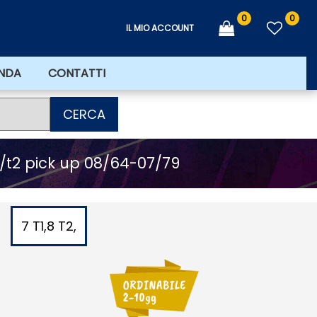
0
0
IL MIO ACCOUNT
ENDA
CONTATTI
CERCA
1/t2 pick up 08/64-07/79
7 T1,8 T2,