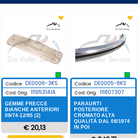
DE0006-3KS
DE0005-6KS
Codice
Codice
111953141A
111807307
Cod. Orig.
Cod. Orig.
GEMME FRECCE
PARAURTI
BIANCHE ANTERIORI
POSTERIORE
08/74-12/85 (2)
CROMATO ALTA
QUALITÀ DAL 08/1974
€ 20,13
IN POI
Quantità