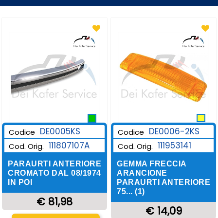
DE0006-2KS
DE0005KS
Codice
Codice
111953141
111807107A
Cod. Orig.
Cod. Orig.
GEMMA FRECCIA
PARAURTI ANTERIORE
ARANCIONE
CROMATO DAL 08/1974
PARAURTI ANTERIORE
IN POI
75... (1)
€ 81,98
€ 14,09
Quantità