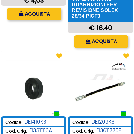
€ 4,03
GUARNIZIONI PER
Quantità
REVISIONE SOLEX
ACQUISTA
28/34 PICT3
€ 16,40
Quantità
ACQUISTA
DE1416KS
DE1266KS
Codice
Codice
113311113A
113611775E
Cod. Orig.
Cod. Orig.