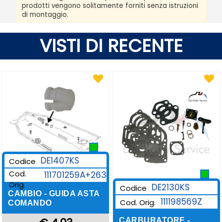
prodotti vengono solitamente forniti senza istruzioni
di montaggio.
VISTI DI RECENTE
DE1407KS
Codice
Cod.
111701259A+263
Orig.
DE2130KS
Codice
CAMBIO - GUIDA ASTA
111198569Z
Cod. Orig.
COMANDO
CARBURATORE -