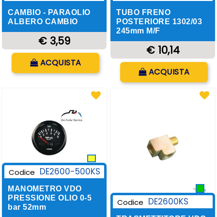
CAMBIO - PARAOLIO
TUBO FRENO
ALBERO CAMBIO
POSTERIORE 1302/03
245mm M/F
€ 3,59
€ 10,14
Quantità
ACQUISTA
Quantità
ACQUISTA
DE2600-500KS
Codice
MANOMETRO VDO
PRESSIONE OLIO 0-5
DE2600KS
Codice
bar 52mm