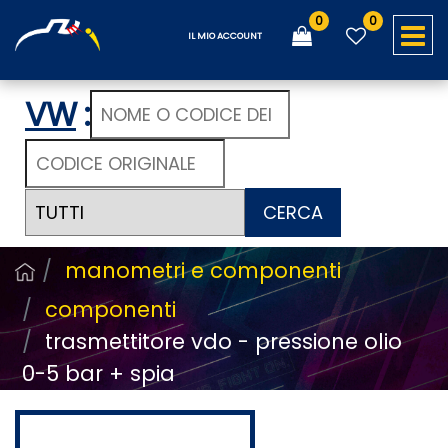
0
0
O
IL MIO ACCOUNT
VW
:
CERCA
manometri e componenti
componenti
trasmettitore vdo - pressione olio
0-5 bar + spia