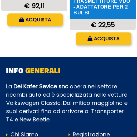
TRASMETTITORE VDO
€ 92,11
- ADATTATORE PER 2
BULBI
Quantità
ACQUISTA
€ 22,55
Quantità
ACQUISTA
INFO
GENERALI
La
Dei Kafer Sevice snc
opera nel settore
ricambi auto ed è specializzata nelle vetture
Volkswagen Classic. Dal mitico maggiolino e
suoi derivati fino ad arrivare al Transporter
T4 e New Beetle.
Chi Siamo
Registrazione