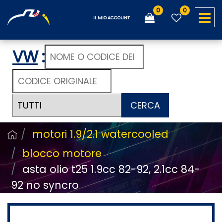
0
0
O
IL MIO ACCOUNT
VW
:
CERCA
motori 1.9/2.1 watercooled
blocco motore
asta olio t25 1.9cc 82-92, 2.1cc 84-
92 no syncro