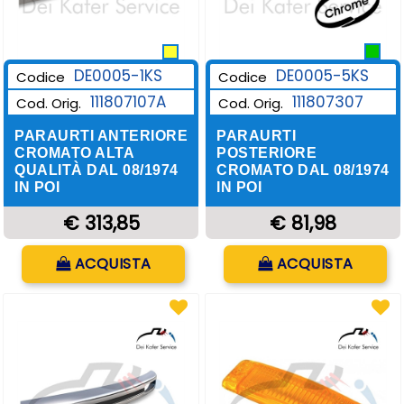
DE0005-1KS
DE0005-5KS
Codice
Codice
111807107A
111807307
Cod. Orig.
Cod. Orig.
PARAURTI ANTERIORE
PARAURTI
CROMATO ALTA
POSTERIORE
QUALITÀ DAL 08/1974
CROMATO DAL 08/1974
IN POI
IN POI
€ 313,85
€ 81,98
Quantità
Quantità
ACQUISTA
ACQUISTA