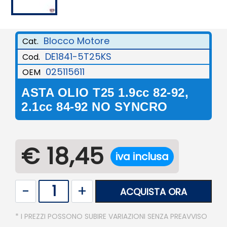
Blocco Motore
Cat.
DE1841-5T25KS
Cod.
025115611
OEM
ASTA OLIO T25 1.9cc 82-92,
2.1cc 84-92 NO SYNCRO
€ 18,45
iva inclusa
Quantità
ACQUISTA ORA
* I PREZZI POSSONO SUBIRE VARIAZIONI SENZA PREAVVISO