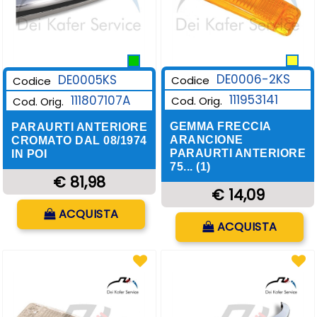
DE0006-2KS
DE0005KS
Codice
Codice
111953141
111807107A
Cod. Orig.
Cod. Orig.
GEMMA FRECCIA
PARAURTI ANTERIORE
ARANCIONE
CROMATO DAL 08/1974
PARAURTI ANTERIORE
IN POI
75... (1)
€ 81,98
€ 14,09
Quantità
ACQUISTA
Quantità
ACQUISTA