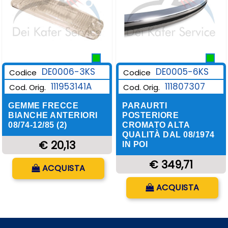
DE0006-3KS
DE0005-6KS
Codice
Codice
111953141A
111807307
Cod. Orig.
Cod. Orig.
GEMME FRECCE
PARAURTI
BIANCHE ANTERIORI
POSTERIORE
08/74-12/85 (2)
CROMATO ALTA
QUALITÀ DAL 08/1974
€ 20,13
IN POI
Quantità
€ 349,71
ACQUISTA
Quantità
ACQUISTA