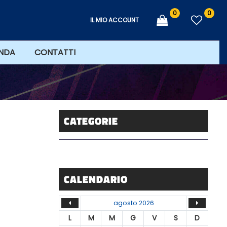
0
0
IL MIO ACCOUNT
ENDA
CONTATTI
CATEGORIE
CALENDARIO
agosto 2026
L
M
M
G
V
S
D