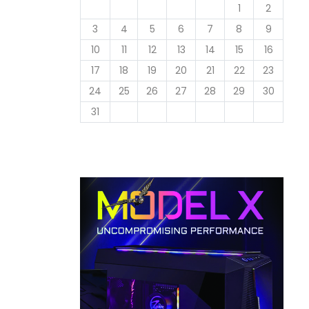
1
2
3
4
5
6
7
8
9
10
11
12
13
14
15
16
17
18
19
20
21
22
23
24
25
26
27
28
29
30
31