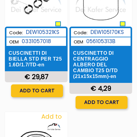
DEW105321KS
DEW105170KS
Code:
Code:
0331057018
056105313B
OEM
OEM
CUSCINETTI DI
CUSCINETTO DI
BIELLA STD PER T25
CENTRAGGIO
1.6D/1.7/TD-en
ALBERO DEL
CAMBIO T25 D/TD
€ 29,87
(21x15x15mm)-en
Quantity
€ 4,29
ADD TO CART
Quantity
ADD TO CART
Add to
Wishlist