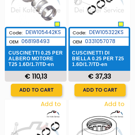
DEW105442KS
DEW105322KS
Code:
Code:
068198493
0331057078
OEM
OEM
CUSCINETTI 0.25 PER
CUSCINETTI DI
ALBERO MOTORE
BIELLA 0.25 PER T25
T25 1.6D/1.7/TD-en
1.6D/1.7/TD-en
€ 110,13
€ 37,33
Quantity
Quantity
ADD TO CART
ADD TO CART
Add to
Add to
Wishlist
Wishlist