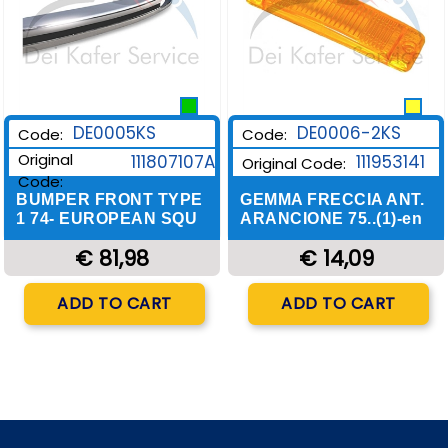
DE0006-2KS
DE0005KS
Code:
Code:
Original
111953141
111807107A
Original Code:
Code:
GEMMA FRECCIA ANT.
BUMPER FRONT TYPE
ARANCIONE 75..(1)-en
1 74- EUROPEAN SQU
€ 14,09
€ 81,98
Quantity
Quantity
ADD TO CART
ADD TO CART