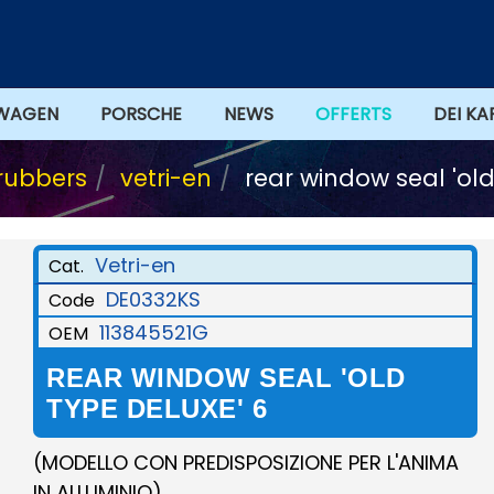
WAGEN
PORSCHE
NEWS
OFFERTS
DEI KA
rubbers
vetri-en
rear window seal 'old
Vetri-en
Cat.
DE0332KS
Code
113845521G
OEM
REAR WINDOW SEAL 'OLD
TYPE DELUXE' 6
(MODELLO CON PREDISPOSIZIONE PER L'ANIMA
IN ALLUMINIO)