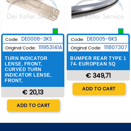
DE0006-3KS
DE0005-6KS
Code:
Code:
111953141A
111807307
Original Code:
Original Code:
TURN INDICATOR
BUMPER REAR TYPE 1
LENSE, FRONT,
74- EUROPEAN SQ
CURVED TURN
€ 349,71
INDICATOR LENSE,
FRONT,
Quantity
ADD TO CART
€ 20,13
Quantity
ADD TO CART