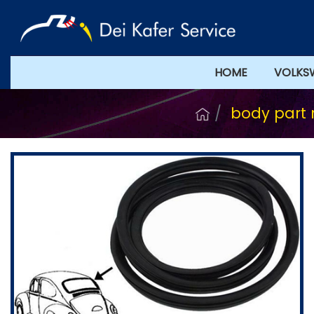
HOME
VOLKS
body part 