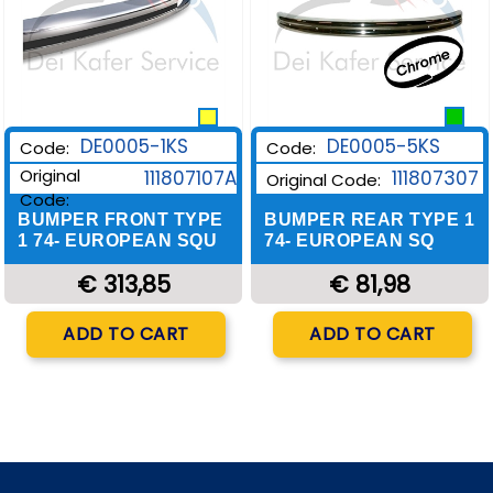
DE0005-1KS
DE0005-5KS
Code:
Code:
Original
111807107A
111807307
Original Code:
Code:
BUMPER FRONT TYPE
BUMPER REAR TYPE 1
1 74- EUROPEAN SQU
74- EUROPEAN SQ
€ 313,85
€ 81,98
Quantity
Quantity
ADD TO CART
ADD TO CART