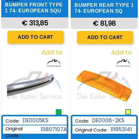
BUMPER FRONT TYPE
BUMPER REAR TYPE 1
1 74- EUROPEAN SQU
74- EUROPEAN SQ
€ 313,85
€ 81,98
Quantity
Quantity
ADD TO CART
ADD TO CART
Add to
Add to
Wishlist
Wishlist
DE0006-2KS
DE0005KS
Code:
Code:
Original
111953141
111807107A
Original Code:
Code: