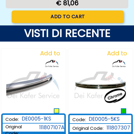
€ 81,06
Quantity
ADD TO CART
VISTI DI RECENTE
Add to
Add to
Wishlist
Wishlist
DE0005-1KS
DE0005-5KS
Code:
Code:
Original
111807107A
111807307
Original Code:
Code: