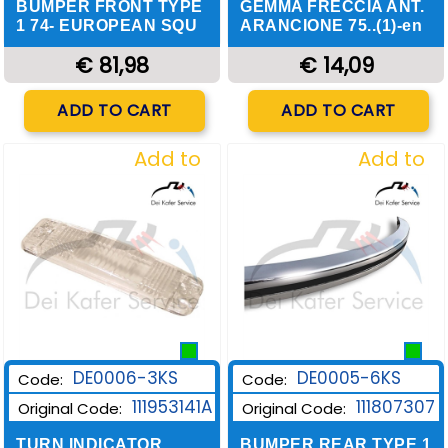
GEMMA FRECCIA ANT.
BUMPER FRONT TYPE
ARANCIONE 75..(1)-en
1 74- EUROPEAN SQU
€ 14,09
€ 81,98
Quantity
Quantity
ADD TO CART
ADD TO CART
Add to
Add to
Wishlist
Wishlist
DE0006-3KS
DE0005-6KS
Code:
Code:
111953141A
111807307
Original Code:
Original Code:
TURN INDICATOR
BUMPER REAR TYPE 1