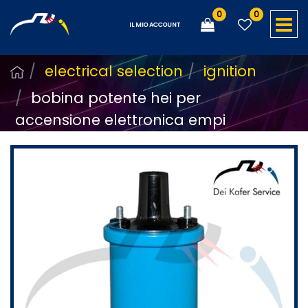
0
0
O
IL MIO ACCOUNT
electrical selection
ignition
bobina potente hei per
accensione elettronica empi