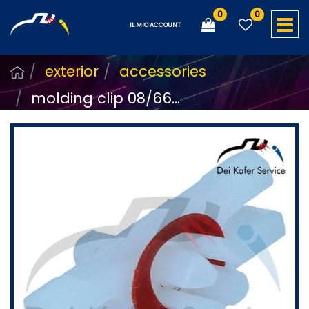
0
0
O
IL MIO ACCOUNT
exterior
accessories
molding clip 08/66...