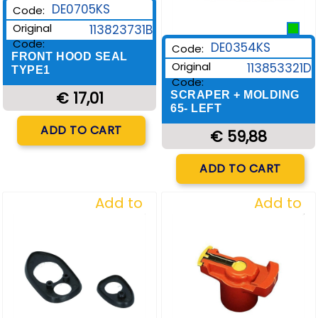
DE0705KS
Code:
Original
113823731B
Code:
DE0354KS
Code:
FRONT HOOD SEAL
Original
113853321D
TYPE1
Code:
€ 17,01
SCRAPER + MOLDING
65- LEFT
Quantity
ADD TO CART
€ 59,88
Quantity
ADD TO CART
Add to
Add to
Wishlist
Wishlist