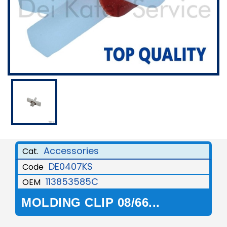
Accessories
Cat.
DE0407KS
Code
113853585C
OEM
MOLDING CLIP 08/66...