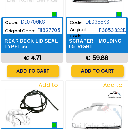
DE0706KS
DE0355KS
Code:
Code:
Original
111827705
113853322D
Original Code:
Code:
REAR DECK LID SEAL
SCRAPER + MOLDING
TYPE1 66-
65- RIGHT
€ 4,71
€ 59,88
Quantity
Quantity
ADD TO CART
ADD TO CART
Add to
Add to
Wishlist
Wishlist