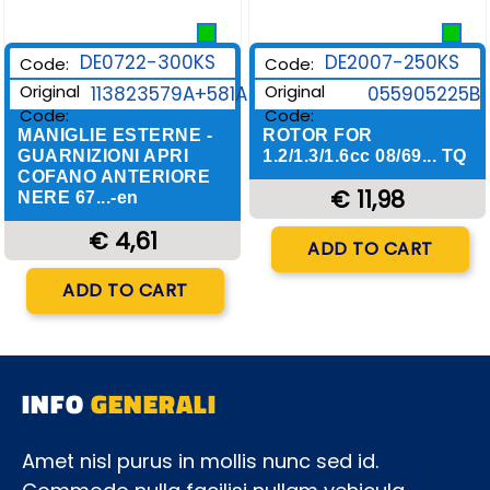
DE0722-300KS
DE2007-250KS
Code:
Code:
Original
Original
113823579A+581A
055905225B
Code:
Code:
MANIGLIE ESTERNE -
ROTOR FOR
GUARNIZIONI APRI
1.2/1.3/1.6cc 08/69... TQ
COFANO ANTERIORE
€ 11,98
NERE 67...-en
€ 4,61
Quantity
ADD TO CART
Quantity
ADD TO CART
INFO
GENERALI
Amet nisl purus in mollis nunc sed id.