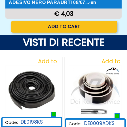
ADESIVO NERO PARAURTI 08/67...-en
€ 4,03
Quantity
ADD TO CART
VISTI DI RECENTE
Add to
Add to
Wishlist
Wishlist
DE0198KS
Code:
DE0009ADKS
Code: