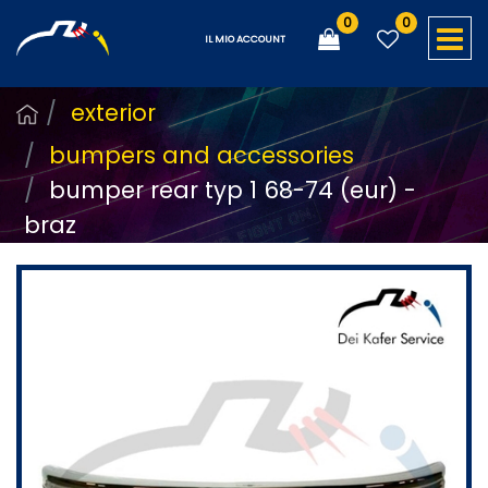
0
0
O
IL MIO ACCOUNT
exterior
bumpers and accessories
bumper rear typ 1 68-74 (eur) -
braz