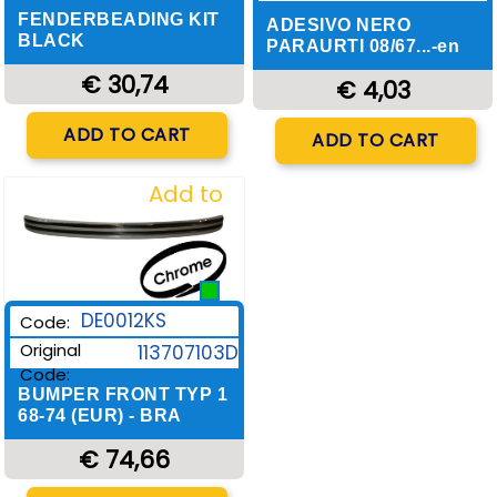
FENDERBEADING KIT
ADESIVO NERO
BLACK
PARAURTI 08/67...-en
€ 30,74
€ 4,03
Quantity
Quantity
ADD TO CART
ADD TO CART
Add to
Wishlist
DE0012KS
Code:
Original
113707103D
Code:
BUMPER FRONT TYP 1
68-74 (EUR) - BRA
€ 74,66