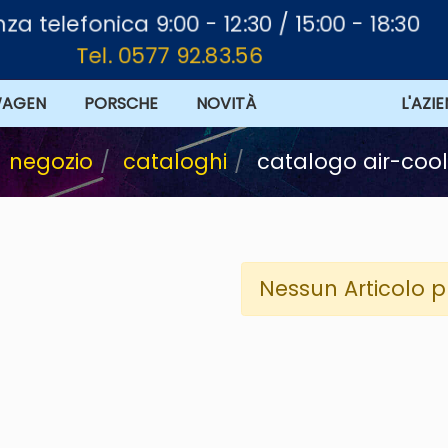
a telefonica 9:00 - 12:30 / 15:00 - 18:30
Tel. 0577 92.83.56
WAGEN
PORSCHE
NOVITÀ
L'AZI
negozio
cataloghi
catalogo air-coo
Nessun Articolo p