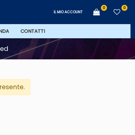
0
0
IL MIO ACCOUNT
ENDA
CONTATTI
led
resente.