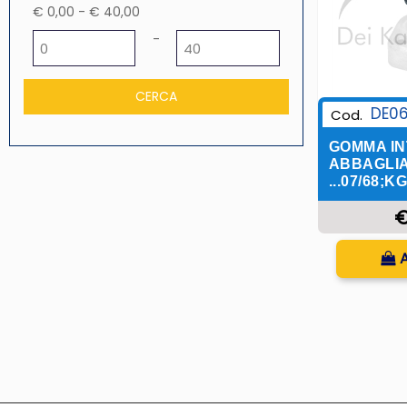
€ 0,00 - € 40,00
Prezzo minimo
Prezzo massimo
-
DE0
Cod.
GOMMA IN
ABBAGLIA
...07/68;KG
€
Q