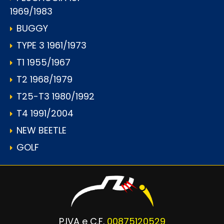
1969/1983
BUGGY
TYPE 3 1961/1973
T1 1955/1967
T2 1968/1979
T25-T3 1980/1992
T4 1991/2004
NEW BEETLE
GOLF
P.IVA e C.F.
00875120529