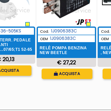
636-505KS
1J0906383C
Cod.
Cod.
1J0906383C
OEM
OEM
TERR. PEDALE
NTI
RELÈ POMPA BENZINA
RELÈ
...07/65;T1 52-65
NEW BEETLE
, NE
 20,13
€ 27,22
uantità
ACQUISTA
Quantità
ACQUISTA