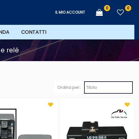
0
0
IL MIO ACCOUNT
ENDA
CONTATTI
 e relé
Ordina per: