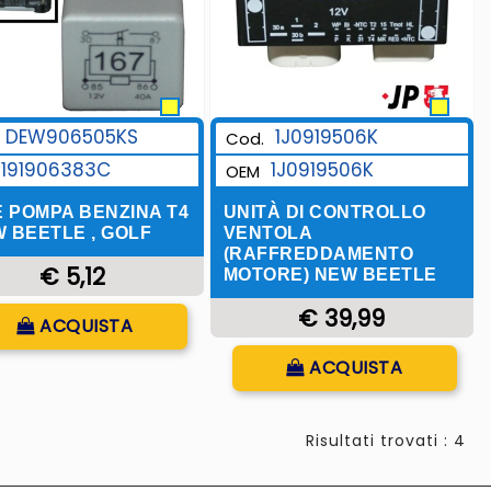
DEW906505KS
1J0919506K
Cod.
191906383C
1J0919506K
OEM
 POMPA BENZINA T4
UNITÀ DI CONTROLLO
W BEETLE , GOLF
VENTOLA
(RAFFREDDAMENTO
€ 5,12
MOTORE) NEW BEETLE
Quantità
€ 39,99
ACQUISTA
Quantità
ACQUISTA
Risultati trovati : 4