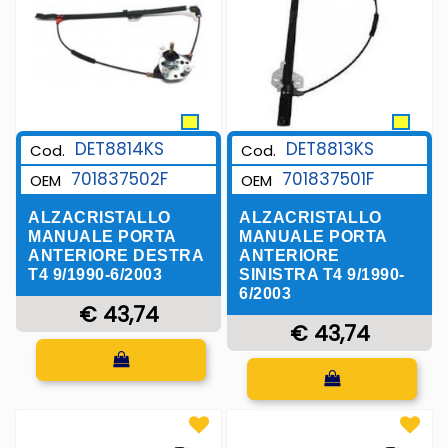
DET8814KS
DET8813KS
Cod.
Cod.
701837502F
701837501F
OEM
OEM
ALZACRISTALLO
ALZACRISTALLO
MANUALE PORTA
MANUALE PORTA
ANTERIORE DESTRA
ANTERIORE
T4 9/1990-6/2003
SINISTRA T4 9/1990-
6/2003
€ 43,74
€ 43,74
Quantità
Quantità