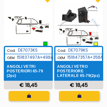
DE7079KS
DE7073KS
Cod.
Cod.
151847357A+358A
151837497A+498A
OEM
OEM
ANGOLI VETRO
ANGOLI VETRI
POSTERIORE
POSTERIORI 65-79
LATERALE 65-79(2pz)
(2pz)
€ 18,45
€ 18,45
Quantità
Quantità