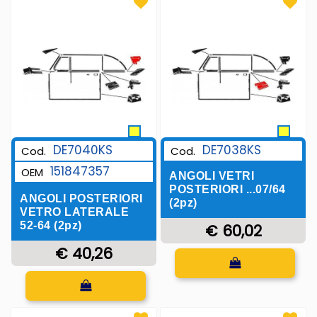
DE7040KS
DE7038KS
Cod.
Cod.
151847357
OEM
ANGOLI VETRI
POSTERIORI ...07/64
ANGOLI POSTERIORI
(2pz)
VETRO LATERALE
52-64 (2pz)
€ 60,02
€ 40,26
Quantità
Quantità