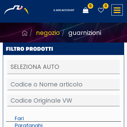
0
0
O
IL MIO ACCOUNT
negozio
guarnizioni
FILTRO PRODOTTI
Fari
Parafanghi