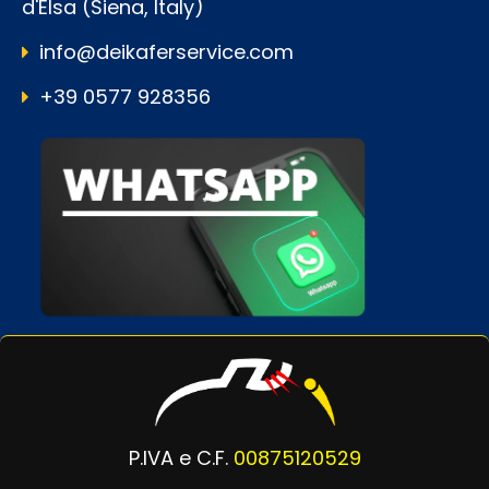
d'Elsa (Siena, Italy)
info@deikaferservice.com
+39 0577 928356
P.IVA e C.F.
00875120529