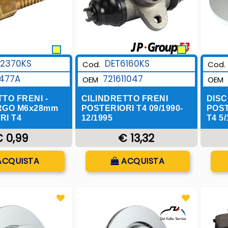
72370KS
DET6160KS
Cod.
Cod.
1477A
721611047
OEM
OEM
TO FRENI -
CILINDRETTO FRENI
DIS
RGO M6x28mm
POSTERIORI T4 09/1990-
POST
RI T4
12/1995
T4 5/
 0,99
€ 13,32
uantità
Quantità
ACQUISTA
ACQUISTA