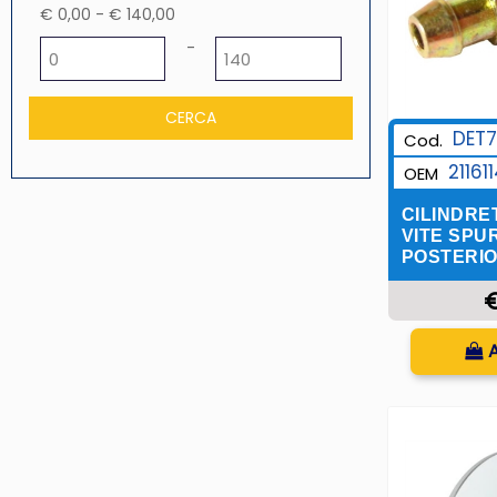
€ 0,00 - € 140,00
Prezzo minimo
Prezzo massimo
-
DET
Cod.
21161
OEM
CILINDRET
VITE SPU
POSTERIO
€
Q