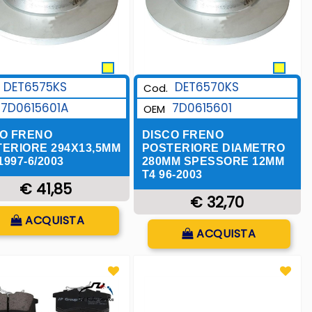
DET6575KS
DET6570KS
Cod.
7D0615601A
7D0615601
OEM
CO FRENO
DISCO FRENO
ERIORE 294X13,5MM
POSTERIORE DIAMETRO
1997-6/2003
280MM SPESSORE 12MM
T4 96-2003
€ 41,85
€ 32,70
Quantità
ACQUISTA
Quantità
ACQUISTA