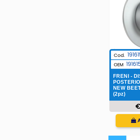
1916
Cod.
19161
OEM
FRENI - 
POSTERIO
NEW BEET
(2pz)
€
Q