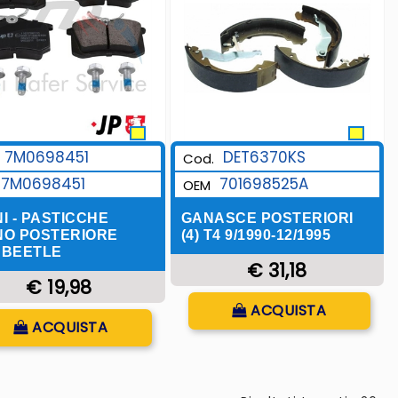
7M0698451
DET6370KS
Cod.
7M0698451
701698525A
OEM
I - PASTICCHE
GANASCE POSTERIORI
NO POSTERIORE
(4) T4 9/1990-12/1995
 BEETLE
€ 31,18
€ 19,98
Quantità
ACQUISTA
Quantità
ACQUISTA