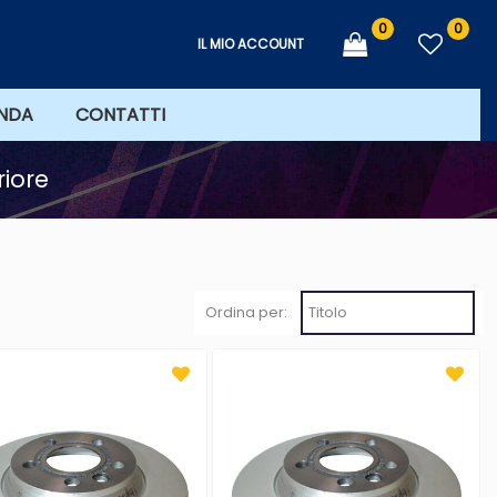
0
0
IL MIO ACCOUNT
ENDA
CONTATTI
riore
Ordina per: