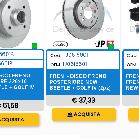
15601B
1J0615601
Cod.
Cod.
5601B
1J0615601
OEM
OEM
DISCO FRENO
FREN
FRENI - DISCO FRENO
RE 226x10
FRE
POSTERIORE NEW
LE + GOLF IV
NEW
BEETLE + GOLF IV (2pz)
€ 37,33
 51,58
Quantità
ACQUISTA
uantità
ACQUISTA