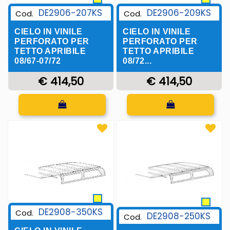
DE2906-207KS
DE2906-209KS
Cod.
Cod.
CIELO IN VINILE
CIELO IN VINILE
PERFORATO PER
PERFORATO PER
TETTO APRIBILE
TETTO APRIBILE
08/67-07/72
08/72...
€ 414,50
€ 414,50
Quantità
Quantità
DE2908-350KS
Cod.
DE2908-250KS
Cod.