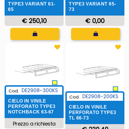
TYPE3 VARIANT 61-
TYPE3 VARIANT 65-
65
73
€ 250,10
€ 0,00
Quantità
Quantità
DE2908-300KS
Cod.
DE2908-200KS
Cod.
CIELO IN VINILE
PERFORATO TYPE3
CIELO IN VINILE
NOTCHBACK 63-67
PERFORATO TYPE3
TL 66-73
Prezzo a richiesta