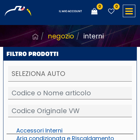
0
0
O
IL MIO ACCOUNT
negozio
interni
FILTRO PRODOTTI
Accessori Interni
Aria condizionata e Riscaldamento