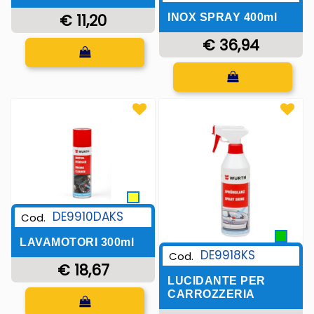
€ 11,20
INOX SPRAY 400ml
€ 36,94
Quantità
Quantità
DE9910DAKS
Cod.
LAVAMOTORI 300ml
DE9918KS
Cod.
€ 18,67
LUCIDANTE PER
Quantità
CARROZZERIA