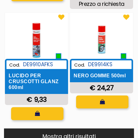
Prezzo a richiesta
DE9910AFKS
DE9914KS
Cod.
Cod.
LUCIDO PER
NERO GOMME 500ml
CRUSCOTTI GLANZ
€ 24,27
600ml
€ 9,33
Quantità
Quantità
Mostra altri risultati