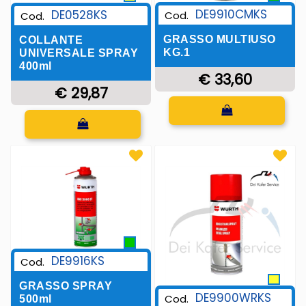
DE9910CMKS
DE0528KS
Cod.
Cod.
GRASSO MULTIUSO
COLLANTE
KG.1
UNIVERSALE SPRAY
400ml
€ 33,60
€ 29,87
Quantità
Quantità
DE9916KS
Cod.
GRASSO SPRAY
DE9900WRKS
Cod.
500ml