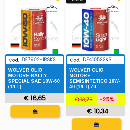
DE7902-1RSKS
DE4105SSKS
Cod.
Cod.
WOLVER OLIO
WOLVER OLIO
MOTORE RALLY
MOTORE
SPECIAL SAE 10W-60
SEMISINTETICO 10W-
(1/LT)
40 (1/LT) 70...
€ 16,65
€ 13,79
-25%
Quantità
€ 10,34
Quantità