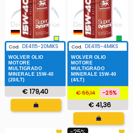
DE4115-20MIKS
DE4115-4MIKS
Cod.
Cod.
WOLVER OLIO
WOLVER OLIO
MOTORE
MOTORE
MULTIGRADO
MULTIGRADO
MINERALE 15W-40
MINERALE 15W-40
(20/LT)
(4/LT)
€ 179,40
€ 55,14
-25%
Quantità
€ 41,36
Quantità
-25%