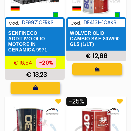
DE9971CERKS
DE4131-1CAKS
Cod.
Cod.
SENFINECO
WOLVER OLIO
ADDITIVO OLIO
CAMBIO SAE 80W/90
MOTORE IN
GL5 (1/LT)
CERAMICA 9971
€ 12,66
€ 16,54
-20%
Quantità
€ 13,23
Quantità
-25%