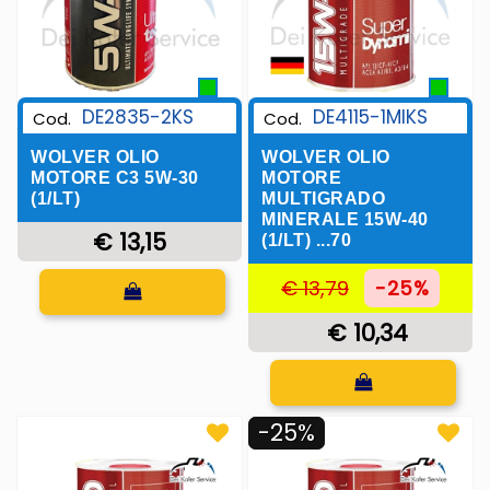
DE2835-2KS
DE4115-1MIKS
Cod.
Cod.
WOLVER OLIO
WOLVER OLIO
MOTORE C3 5W-30
MOTORE
(1/LT)
MULTIGRADO
MINERALE 15W-40
€ 13,15
(1/LT) ...70
Quantità
€ 13,79
-25%
€ 10,34
Quantità
-25%