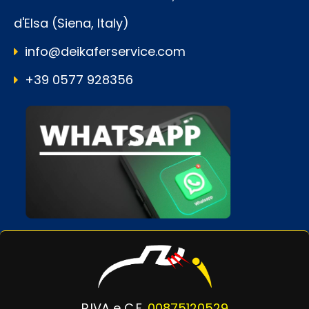
d'Elsa (Siena, Italy)
info@deikaferservice.com
+39 0577 928356
P.IVA e C.F.
00875120529