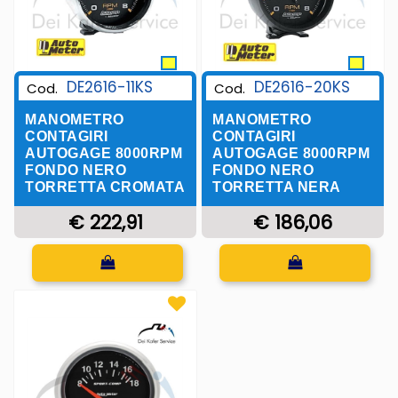
DE2616-11KS
DE2616-20KS
Cod.
Cod.
MANOMETRO
MANOMETRO
CONTAGIRI
CONTAGIRI
AUTOGAGE 8000RPM
AUTOGAGE 8000RPM
FONDO NERO
FONDO NERO
TORRETTA CROMATA
TORRETTA NERA
€ 222,91
€ 186,06
Quantità
Quantità