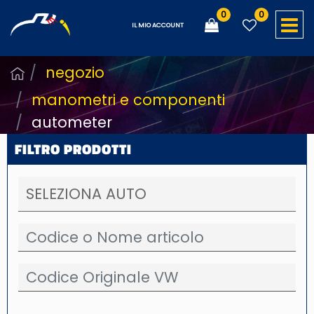
0
0
O
IL MIO ACCOUNT
negozio
manometri e componenti
autometer
FILTRO PRODOTTI