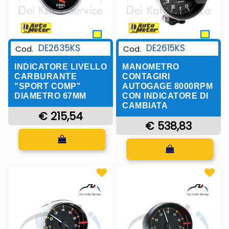
DE2635KS
DE2615KS
Cod.
Cod.
INDICATORE LIVELLO
MANOMETRO
CARBURANTE
CONTAGIRI
"SPORT COMP"
AUTOGAGE 8000RPM
DIAMETRO 67MM
CON INDICATORE DI
CAMBIATA
€ 215,54
€ 538,83
Quantità
Quantità