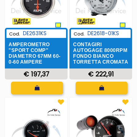
DE2631KS
DE2618-01KS
Cod.
Cod.
AMPEROMETRO
CONTAGIRI
"SPORT COMP"
AUTOGAGE 8000RPM
DIAMETRO 67MM 60-
FONDO BIANCO
0-60 AMPERE
TORRETTA CROMATA
€ 197,37
€ 222,91
Quantità
Quantità