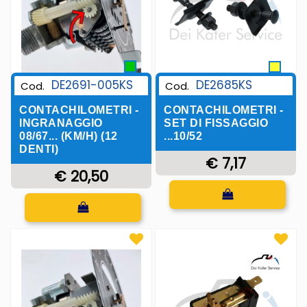
DE2685KS
DE2691-005KS
Cod.
Cod.
CONTACHILOMETRI -
CONTACHILOMETRI -
SET DI FISSAGGIO
INGRANAGGIO
...10/52
08/67... (KM/H) (12
DENTI)
€ 7,17
€ 20,50
Quantità
Quantità