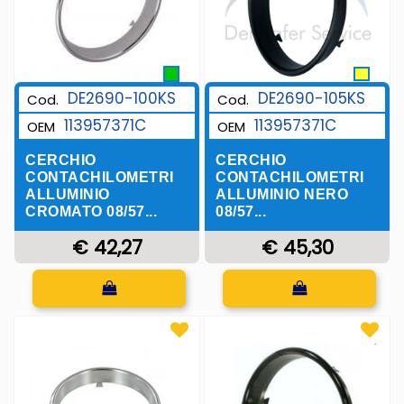
DE2690-105KS
DE2690-100KS
Cod.
Cod.
113957371C
113957371C
OEM
OEM
CERCHIO
CERCHIO
CONTACHILOMETRI
CONTACHILOMETRI
ALLUMINIO NERO
ALLUMINIO
08/57...
CROMATO 08/57...
€ 45,30
€ 42,27
Quantità
Quantità