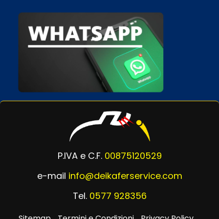
P.IVA e C.F.
00875120529
e-mail
info@deikaferservice.com
Tel.
0577 928356
Sitemap
Termini e Condizioni
Privacy Policy