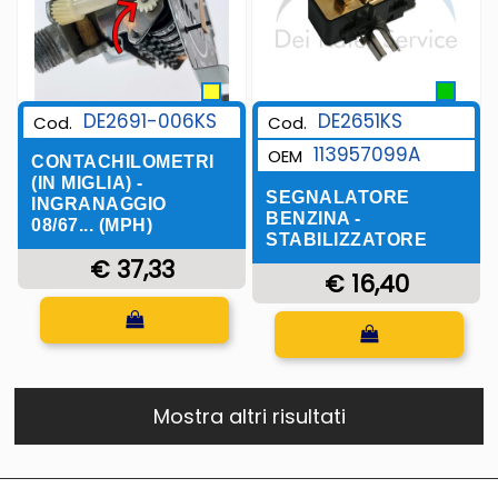
DE2691-006KS
DE2651KS
Cod.
Cod.
113957099A
OEM
CONTACHILOMETRI
(IN MIGLIA) -
SEGNALATORE
INGRANAGGIO
BENZINA -
08/67... (MPH)
STABILIZZATORE
€ 37,33
€ 16,40
Quantità
Quantità
Mostra altri risultati