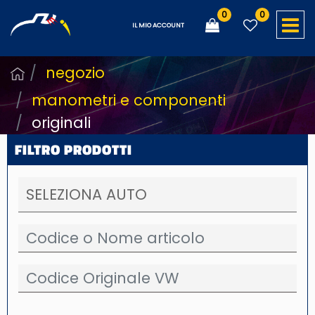
0
0
O
IL MIO ACCOUNT
negozio
manometri e componenti
originali
FILTRO PRODOTTI