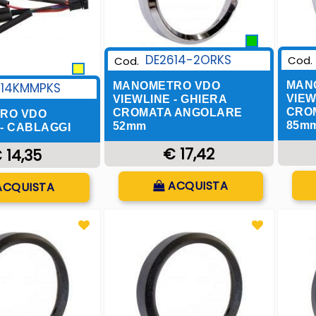
DE2614-2ORKS
Cod.
Cod.
MAN
MANOMETRO VDO
614KMMPKS
VIEW
VIEWLINE - GHIERA
CRO
CROMATA ANGOLARE
RO VDO
85m
52mm
 - CABLAGGI
€ 17,42
 14,35
Quantità
uantità
ACQUISTA
ACQUISTA