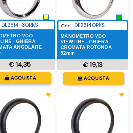
DE2614-3ORKS
DE2614ORKS
Cod.
OMETRO VDO
MANOMETRO VDO
LINE - GHIERA
VIEWLINE - GHIERA
MATA ANGOLARE
CROMATA ROTONDA
m
52mm
€ 14,35
€ 19,13
Quantità
Quantità
ACQUISTA
ACQUISTA