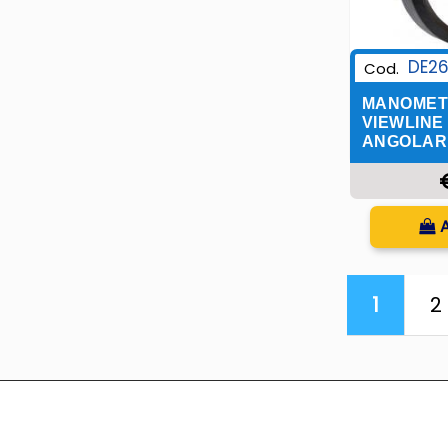
DE2
Cod.
MANOMET
VIEWLINE
ANGOLAR
Q
1
2