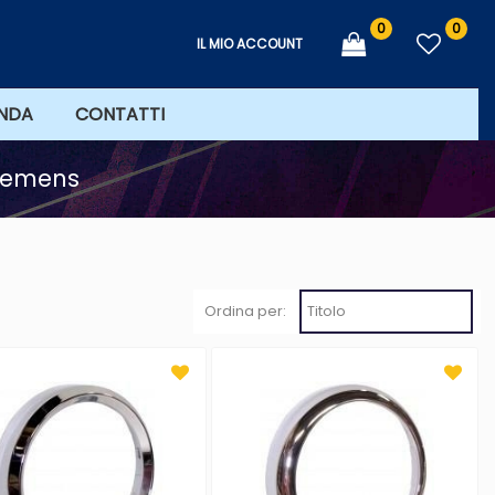
0
0
IL MIO ACCOUNT
ENDA
CONTATTI
iemens
Ordina per: