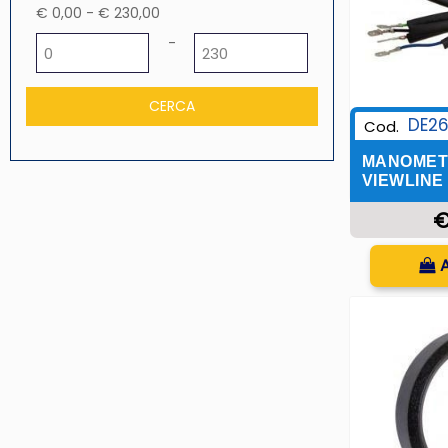
€ 0,00 - € 230,00
Prezzo minimo
Prezzo massimo
-
DE2
Cod.
MANOMET
VIEWLINE
€
Q