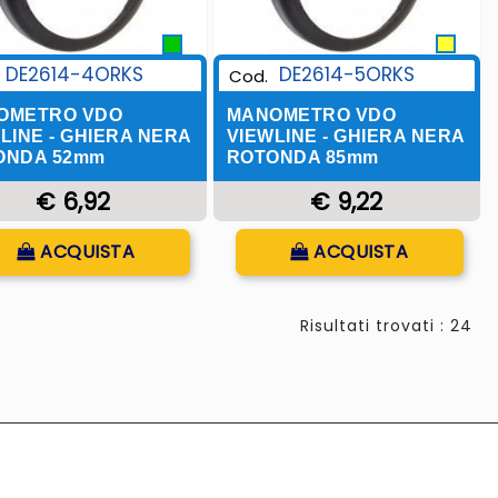
DE2614-5ORKS
DE2614-4ORKS
Cod.
MANOMETRO VDO
OMETRO VDO
VIEWLINE - GHIERA NERA
LINE - GHIERA NERA
ROTONDA 85mm
ONDA 52mm
€ 9,22
€ 6,92
Quantità
Quantità
ACQUISTA
ACQUISTA
Risultati trovati : 24