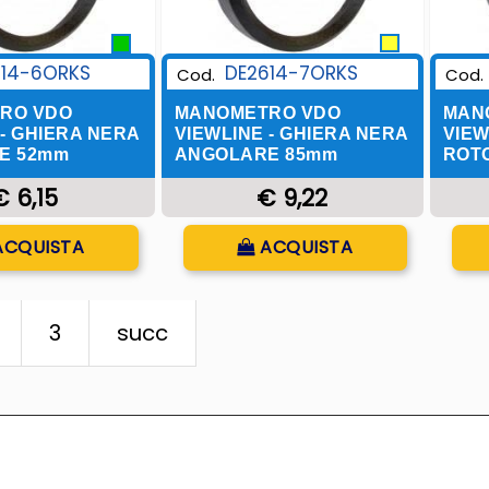
DE2614-7ORKS
614-6ORKS
Cod.
Cod.
MANOMETRO VDO
RO VDO
MAN
VIEWLINE - GHIERA NERA
 - GHIERA NERA
VIEW
ANGOLARE 85mm
E 52mm
ROT
€ 9,22
€ 6,15
Quantità
uantità
ACQUISTA
ACQUISTA
3
succ