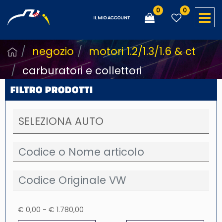
0
0
O
IL MIO ACCOUNT
negozio
motori 1.2/1.3/1.6 & ct
carburatori e collettori
FILTRO PRODOTTI
€ 0,00 - € 1.780,00