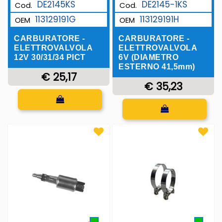
DE2145KS
DE2145-1KS
Cod.
Cod.
113129191G
113129191H
OEM
OEM
CARBURATORE -
CARBURATORE -
ELETTROVALVOLA
ELETTROVALVOLA
12V 30/31/34 PICT
6V (DIAMETRO
ESTERNO 41,5mm)
€ 25,17
€ 35,23
Quantità
Quantità