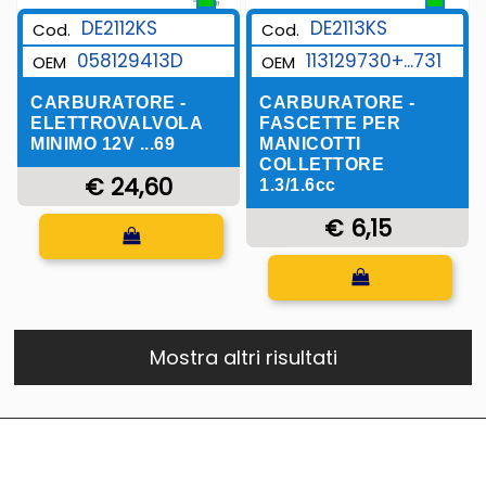
DE2112KS
DE2113KS
Cod.
Cod.
058129413D
113129730+...731
OEM
OEM
CARBURATORE -
CARBURATORE -
ELETTROVALVOLA
FASCETTE PER
MINIMO 12V ...69
MANICOTTI
COLLETTORE
€ 24,60
1.3/1.6cc
Quantità
€ 6,15
Quantità
Mostra altri risultati