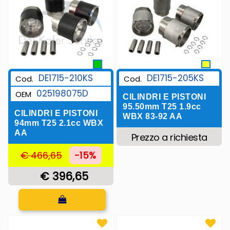
DE1715-205KS
DE1715-210KS
Cod.
Cod.
025198075D
OEM
CILINDRI E PISTONI
95.50mm T25 1.9cc
CILINDRI E PISTONI
WBX 83-92 AA
94mm T25 2.1cc WBX
AA
Prezzo a richiesta
€ 466,65
-15%
€ 396,65
Quantità