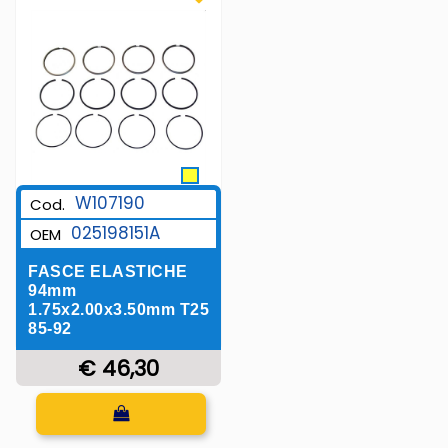
W107190
Cod.
025198151A
OEM
FASCE ELASTICHE
94mm
1.75x2.00x3.50mm T25
85-92
€ 46,30
Quantità