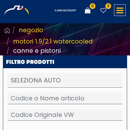
0
0
O
IL MIO ACCOUNT
negozio
motori 1.9/2.1 watercooled
canne e pistoni
FILTRO PRODOTTI