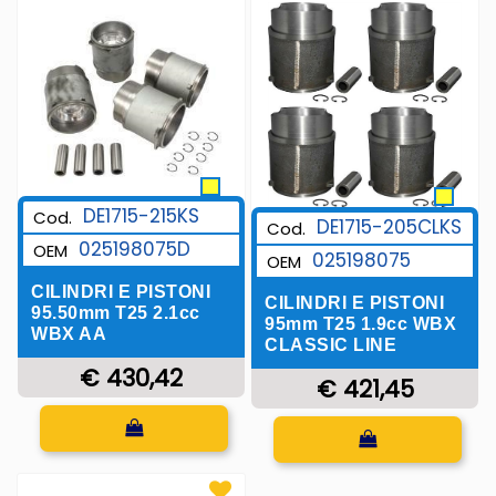
DE1715-215KS
Cod.
DE1715-205CLKS
Cod.
025198075D
OEM
025198075
OEM
CILINDRI E PISTONI
CILINDRI E PISTONI
95.50mm T25 2.1cc
95mm T25 1.9cc WBX
WBX AA
CLASSIC LINE
€ 430,42
€ 421,45
Quantità
Quantità