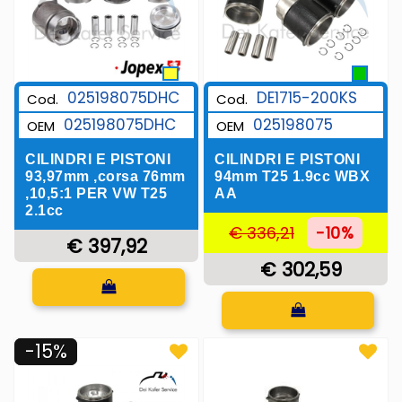
025198075DHC
DE1715-200KS
Cod.
Cod.
025198075DHC
025198075
OEM
OEM
CILINDRI E PISTONI
CILINDRI E PISTONI
93,97mm ,corsa 76mm
94mm T25 1.9cc WBX
,10,5:1 PER VW T25
AA
2.1cc
€ 336,21
-10%
€ 397,92
€ 302,59
Quantità
Quantità
-15%