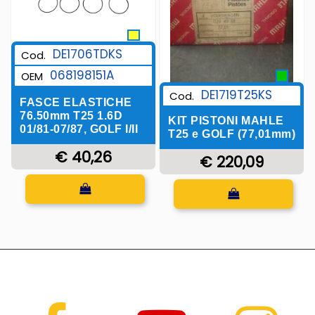
DE1706TDKS
Cod.
068198151A
OEM
DE1719T25KS
Cod.
FASCE ELASTICHE
76.50mm T25 1.6D
KIT PISTONI MAHLE
01/81-07/87, GOLF I/II
T25 e GOLF (77,01mm)
€ 40,26
€ 220,09
Quantità
Quantità