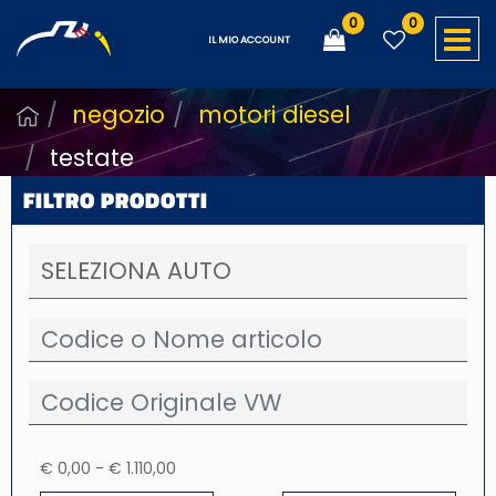
0
0
O
IL MIO ACCOUNT
negozio
motori diesel
testate
FILTRO PRODOTTI
€ 0,00 - € 1.110,00