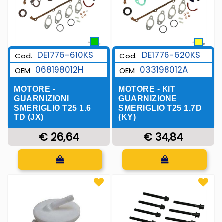
DE1776-620KS
DE1776-610KS
Cod.
Cod.
033198012A
068198012H
OEM
OEM
MOTORE - KIT
MOTORE -
GUARNIZIONE
GUARNIZIONI
SMERIGLIO T25 1.7D
SMERIGLIO T25 1.6
(KY)
TD (JX)
€ 34,84
€ 26,64
Quantità
Quantità