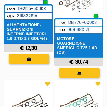
DE2125-500KS
Cod.
311133261A
OEM
DE1776-600KS
Cod.
ALIMENTAZIONE-
068198012L
GUARNIZIONI
OEM
INTERNE INIETTORI
1.6 D/TD 1.7-GOLF(4)
MOTORE -
GUARNIZIONE
€ 12,30
SMERIGLIO T25 1.6D
(CS)
Quantità
€ 30,74
Quantità