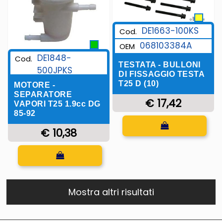
DE1663-100KS
Cod.
068103384A
OEM
DE1848-
Cod.
TESTATA - BULLONI
500JPKS
DI FISSAGGIO TESTA
T25 D (10)
MOTORE -
SEPARATORE
€ 17,42
VAPORI T25 1.9cc DG
85-92
Quantità
€ 10,38
Quantità
Mostra altri risultati