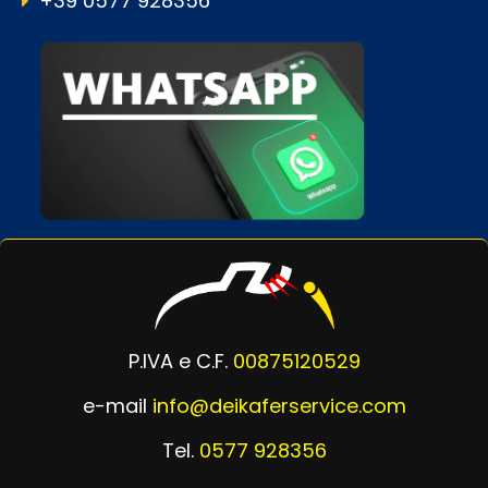
+39 0577 928356
P.IVA e C.F.
00875120529
e-mail
info@deikaferservice.com
Tel.
0577 928356