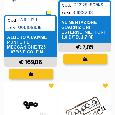
DE2125-505KS
Cod.
311133263
OEM
W109120
Cod.
ALIMENTAZIONE -
068109101B
GUARNIZIONI
OEM
ESTERNE INIETTORI
1.6 D/TD, 1.7 (4)
ALBERO A CAMME
PUNTERIE
€ 7,05
MECCANICHE T25
...07/85 E GOLF I/II
Quantità
€ 169,86
Quantità