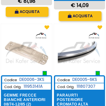
€ 81,98
€ 14,09
Quantità
ACQUISTA
Quantità
ACQUISTA
DE0006-3KS
DE0005-6KS
Codice
Codice
111953141A
111807307
Cod. Orig.
Cod. Orig.
GEMME FRECCE
PARAURTI
BIANCHE ANTERIORI
POSTERIORE
08/74-12/85 (2)
CROMATO ALTA