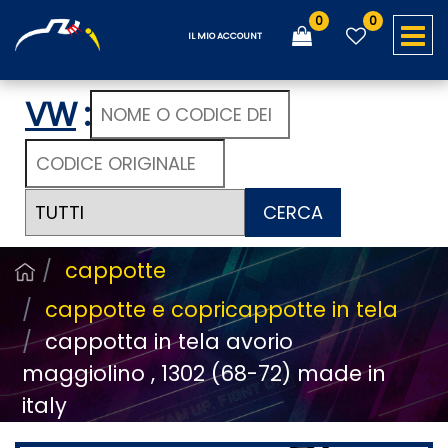
0
0
O
IL MIO ACCOUNT
VW
:
CERCA
cappotte
cappotte e copricappotte in tela
cappotta in tela avorio
maggiolino , 1302 (68-72) made in
italy