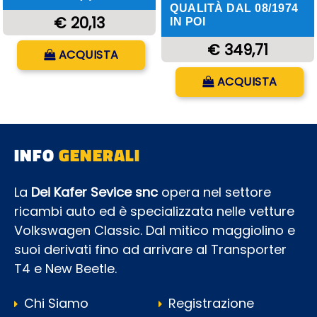
QUALITÀ DAL 08/1974
€ 20,13
IN POI
Quantità
€ 349,71
ACQUISTA
Quantità
ACQUISTA
INFO
GENERALI
La
Dei Kafer Sevice snc
opera nel settore
ricambi auto ed è specializzata nelle vetture
Volkswagen Classic. Dal mitico maggiolino e
suoi derivati fino ad arrivare al Transporter
T4 e New Beetle.
Chi Siamo
Registrazione