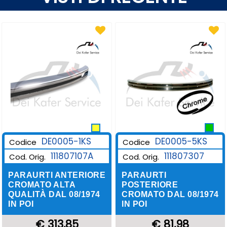
DE0005-1KS
DE0005-5KS
Codice
Codice
111807107A
111807307
Cod. Orig.
Cod. Orig.
PARAURTI ANTERIORE
PARAURTI
CROMATO ALTA
POSTERIORE
QUALITÀ DAL 08/1974
CROMATO DAL 08/1974
IN POI
IN POI
€ 313,85
€ 81,98