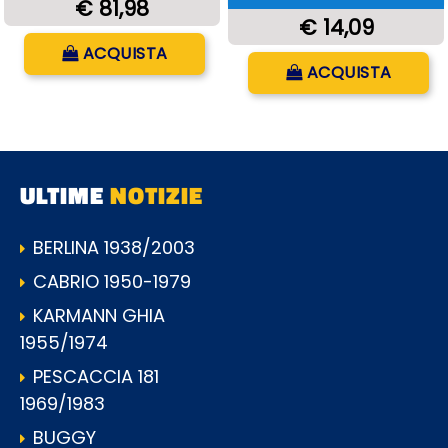
€ 81,98
€ 14,09
Quantità
ACQUISTA
Quantità
ACQUISTA
ULTIME
NOTIZIE
BERLINA 1938/2003
CABRIO 1950-1979
KARMANN GHIA
1955/1974
PESCACCIA 181
1969/1983
BUGGY