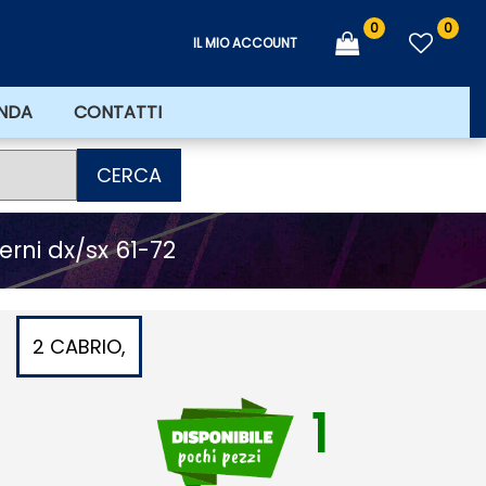
0
0
IL MIO ACCOUNT
ENDA
CONTATTI
CERCA
terni dx/sx 61-72
2 CABRIO,
1