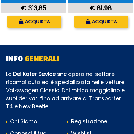
€ 313,85
€ 81,98
Quantità
Quantità
ACQUISTA
ACQUISTA
INFO
GENERALI
La
Dei Kafer Sevice snc
opera nel settore
ricambi auto ed è specializzata nelle vetture
Volkswagen Classic. Dal mitico maggiolino e
suoi derivati fino ad arrivare al Transporter
T4 e New Beetle.
Chi Siamo
Registrazione
Conosci il tuo
Wishlist