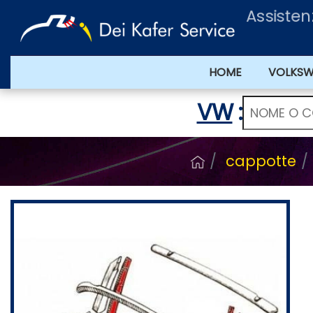
Assisten
HOME
VOLKS
VW
:
cappotte