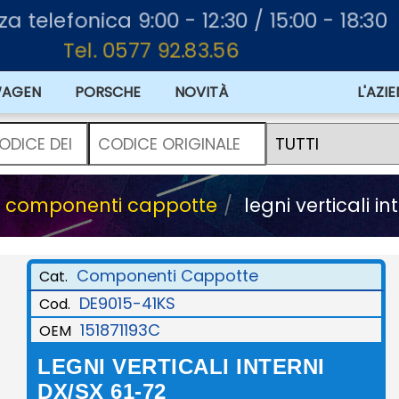
za telefonica 9:00 - 12:30 / 15:00 - 18:30
Tel. 0577 92.83.56
WAGEN
PORSCHE
NOVITÀ
L'AZI
componenti cappotte
legni verticali in
Componenti Cappotte
Cat.
DE9015-41KS
Cod.
151871193C
OEM
LEGNI VERTICALI INTERNI
DX/SX 61-72