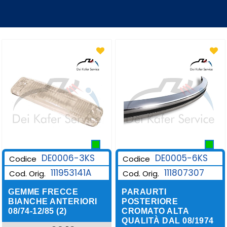
DE0006-3KS
DE0005-6KS
Codice
Codice
111953141A
111807307
Cod. Orig.
Cod. Orig.
GEMME FRECCE
PARAURTI
BIANCHE ANTERIORI
POSTERIORE
08/74-12/85 (2)
CROMATO ALTA
QUALITÀ DAL 08/1974