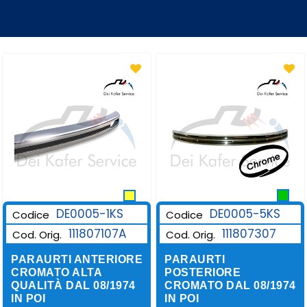
DE0005-1KS
DE0005-5KS
Codice
Codice
111807107A
111807307
Cod. Orig.
Cod. Orig.
PARAURTI ANTERIORE
PARAURTI
CROMATO ALTA
POSTERIORE
QUALITÀ DAL 08/1974
CROMATO DAL 08/1974
IN POI
IN POI