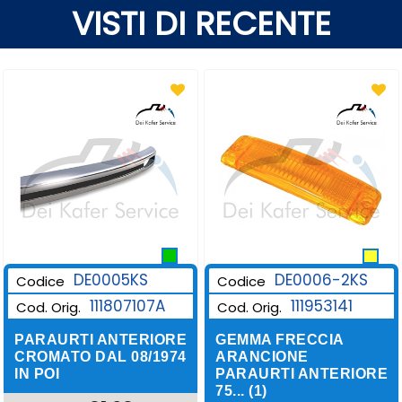
VISTI DI RECENTE
DE0006-2KS
DE0005KS
Codice
Codice
111953141
111807107A
Cod. Orig.
Cod. Orig.
GEMMA FRECCIA
PARAURTI ANTERIORE
ARANCIONE
CROMATO DAL 08/1974
PARAURTI ANTERIORE
IN POI
75... (1)