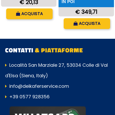
€ 20,13
IN POI
Quantità
€ 349,71
ACQUISTA
Quantità
ACQUISTA
CONTATTI
& PIATTAFORME
Località San Marziale 27, 53034 Colle di Val
d'Elsa (Siena, Italy)
info@deikaferservice.com
+39 0577 928356