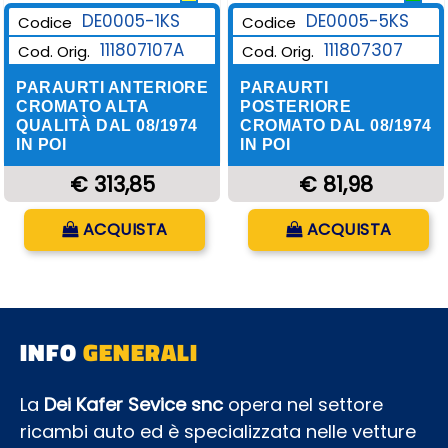
DE0005-1KS
DE0005-5KS
Codice
Codice
111807107A
111807307
Cod. Orig.
Cod. Orig.
PARAURTI ANTERIORE
PARAURTI
CROMATO ALTA
POSTERIORE
QUALITÀ DAL 08/1974
CROMATO DAL 08/1974
IN POI
IN POI
€ 313,85
€ 81,98
Quantità
Quantità
ACQUISTA
ACQUISTA
INFO
GENERALI
La
Dei Kafer Sevice snc
opera nel settore
ricambi auto ed è specializzata nelle vetture