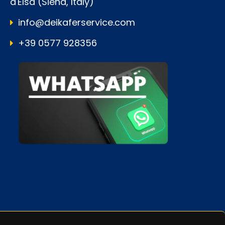
d'Elsa (Siena, Italy)
info@deikaferservice.com
+39 0577 928356