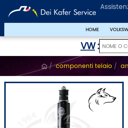
Assiste
HOME
VOLKS
VW
:
componenti telaio
am