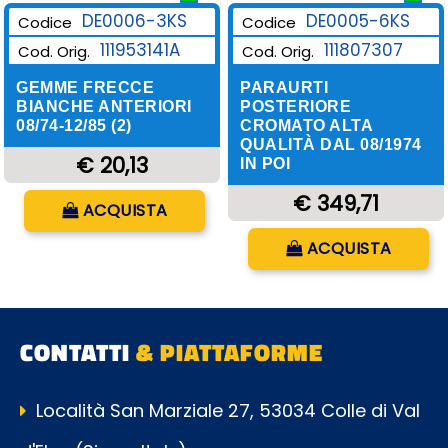
DE0006-3KS
DE0005-6KS
Codice
Codice
111953141A
111807307
Cod. Orig.
Cod. Orig.
GEMME FRECCE
PARAURTI
BIANCHE ANTERIORI
POSTERIORE
08/74-12/85 (2)
CROMATO ALTA
QUALITÀ DAL 08/1974
€ 20,13
IN POI
Quantità
€ 349,71
ACQUISTA
Quantità
ACQUISTA
CONTATTI
& PIATTAFORME
Località San Marziale 27, 53034 Colle di Val