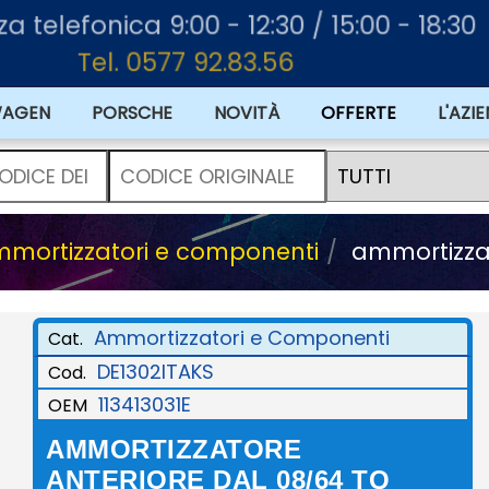
nza telefonica 9:00 - 12:30 / 15:00 - 18:30
Tel. 0577 92.83.56
WAGEN
PORSCHE
NOVITÀ
OFFERTE
L'AZI
mortizzatori e componenti
ammortizzat
Ammortizzatori e Componenti
Cat.
DE1302ITAKS
Cod.
113413031E
OEM
AMMORTIZZATORE
ANTERIORE DAL 08/64 TQ