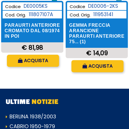
DE0006-2KS
DE0005KS
Codice
Codice
111953141
111807107A
Cod. Orig.
Cod. Orig.
GEMMA FRECCIA
PARAURTI ANTERIORE
ARANCIONE
CROMATO DAL 08/1974
PARAURTI ANTERIORE
IN POI
75... (1)
€ 81,98
€ 14,09
Quantità
ACQUISTA
Quantità
ACQUISTA
ULTIME
NOTIZIE
BERLINA 1938/2003
CABRIO 1950-1979