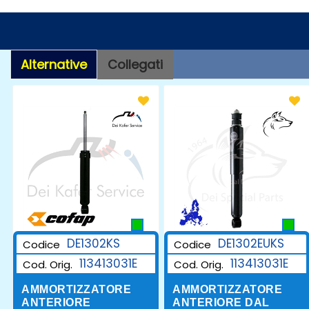
Alternative
Collegati
DE1302KS
DE1302EUKS
Codice
Codice
113413031E
113413031E
Cod. Orig.
Cod. Orig.
AMMORTIZZATORE
AMMORTIZZATORE
ANTERIORE
ANTERIORE DAL